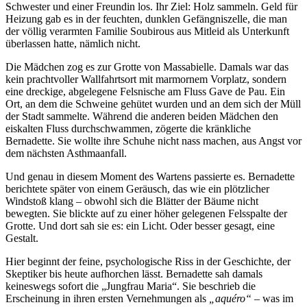
Schwester und einer Freundin los. Ihr Ziel: Holz sammeln. Geld für
Heizung gab es in der feuchten, dunklen Gefängniszelle, die man
der völlig verarmten Familie Soubirous aus Mitleid als Unterkunft
überlassen hatte, nämlich nicht.
Die Mädchen zog es zur Grotte von Massabielle. Damals war das
kein prachtvoller Wallfahrtsort mit marmornem Vorplatz, sondern
eine dreckige, abgelegene Felsnische am Fluss Gave de Pau. Ein
Ort, an dem die Schweine gehütet wurden und an dem sich der Müll
der Stadt sammelte. Während die anderen beiden Mädchen den
eiskalten Fluss durchschwammen, zögerte die kränkliche
Bernadette. Sie wollte ihre Schuhe nicht nass machen, aus Angst vor
dem nächsten Asthmaanfall.
Und genau in diesem Moment des Wartens passierte es. Bernadette
berichtete später von einem Geräusch, das wie ein plötzlicher
Windstoß klang – obwohl sich die Blätter der Bäume nicht
bewegten. Sie blickte auf zu einer höher gelegenen Felsspalte der
Grotte. Und dort sah sie es: ein Licht. Oder besser gesagt, eine
Gestalt.
Hier beginnt der feine, psychologische Riss in der Geschichte, der
Skeptiker bis heute aufhorchen lässt. Bernadette sah damals
keineswegs sofort die „Jungfrau Maria“. Sie beschrieb die
Erscheinung in ihren ersten Vernehmungen als
„aquéro“
– was im