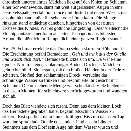
chronisch unterernährtes Mädchen liegt auf den Knien im Schlamm
einer Schweineweide, starrt mit weit aufgerissenen Augen in eine
leere Felsspalte, verfällt in Trance und flüstert mit einem Wesen, das
absolut niemand außer ihr sehen oder hören kann. Die Menge
ringsum stand andächtig daneben, hingerissen von der puren
Ekstase des Kindes. War es göttliche Eingebung? Oder vielleicht die
Fluchtphantasie einer traumatisierten Teenagerin aus bitterster
Armut, die plötzlich im Rampenlicht einer ganzen Region stand?
Am 25. Februar erreichte das Drama seinen skurrilen Höhepunkt.
Die Erscheinung befahl Bernadette:
„Geh und trink aus der Quelle
und wasch dich dort.“
Bernadette blickte sich um. Da war keine
Quelle. Nur trockener, schlammiger Boden. Doch das Mädchen
gehorchte blind. Sie begann, mit den bloßen Händen in der Erde zu
scharren. Sie fraß den schlammigen Dreck, versuchte das
schmutzige Wasser zu trinken und beschmierte ihr Gesicht mit
Schlamm. Die umstehende Menge war schockiert. Viele hielten sie
in diesem Moment für schlichtweg verrückt geworden und wandten
sich ab.
Doch das Blatt wendete sich rasant. Denn aus dem kleinen Loch,
das Bernadette gegraben hatte, begann tatsächlich Wasser zu
sickern. Erst spärlich, dann immer kräftiger. Bis zum nächsten Tag
war eine sprudelnde Quelle entstanden. Und als ein blinder
Steinmetz aus dem Dorf sein Auge mit dem Wasser wusch und