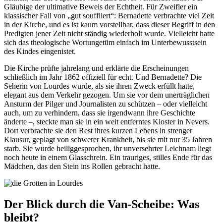
Gläubige der ultimative Beweis der Echtheit. Für Zweifler ein
klassischer Fall von „gut souffliert“: Bernadette verbrachte viel Zeit
in der Kirche, und es ist kaum vorstellbar, dass dieser Begriff in den
Predigten jener Zeit nicht ständig wiederholt wurde. Vielleicht hatte
sich das theologische Wortungetüm einfach im Unterbewusstsein
des Kindes eingenistet.
Die Kirche prüfte jahrelang und erklärte die Erscheinungen
schließlich im Jahr 1862 offiziell für echt. Und Bernadette? Die
Seherin von Lourdes wurde, als sie ihren Zweck erfüllt hatte,
elegant aus dem Verkehr gezogen. Um sie vor dem unerträglichen
Ansturm der Pilger und Journalisten zu schützen – oder vielleicht
auch, um zu verhindern, dass sie irgendwann ihre Geschichte
änderte –, steckte man sie in ein weit entferntes Kloster in Nevers.
Dort verbrachte sie den Rest ihres kurzen Lebens in strenger
Klausur, geplagt von schwerer Krankheit, bis sie mit nur 35 Jahren
starb. Sie wurde heiliggesprochen, ihr unversehrter Leichnam liegt
noch heute in einem Glasschrein. Ein trauriges, stilles Ende für das
Mädchen, das den Stein ins Rollen gebracht hatte.
Der Blick durch die Van-Scheibe: Was
bleibt?