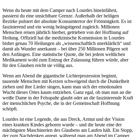
Wenn du heute mit dem Camper nach Lourdes hineinfährst,
passierst du eine unsichtbare Grenze. Außerhalb der heiligen
Bezirke pulsiert der absolute Konsumterror der Frömmigkeit. Es ist
faszinierend und ein wenig beängstigend zugleich. Millionen
Menschen reisen jährlich hierher, getrieben von der Hoffnung auf
Heilung. Offiziell hat die medizinische Kommission in Lourdes
bisher genau 70 Heilungen als „wissenschaftlich unerklärlich“ und
damit als Wunder anerkannt – bei über 250 Millionen Pilgern seit
den Anfängen. Eine statistische Quote, die bei jedem weltlichen
Medikament wohl zum Entzug der Zulassung führen würde, aber
für den Glauben reicht sie völlig aus.
Wenn am Abend die gigantische Lichterprozession beginnt,
tausende Menschen mit Kerzen schweigend durch die Dunkelheit
ziehen und ihre Lieder singen, kann man sich der emotionalen
Wucht dieses Ortes kaum entziehen. Ganz egal, ob man nun an die
weiße Dame in der Felsspalte glaubt oder an die faszinierende Kraft
der menschlichen Psyche, die in der Gemeinschaft Hoffnung
schöpft.
Lourdes ist eine Legende, die aus Dreck, Armut und der Vision
eines kranken Kindes geboren wurde – und die heute eine der
mächtigsten Maschinerien des Glaubens am Laufen hält. Ein Stopp,
der zum Nachdenken anregt, während man am Abend im Camper