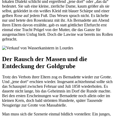
lokalen Dialekt schlicht und ergreifend „jene dort“ oder „das da“
bedeutet. Sie sah eine kleine, zierliche Dame, kaum größer als sie
selbst, gekleidet in ein weißes Kleid mit blauer Schärpe und einer
gelben Rose auf jedem Fuß. Das Wesen sprach nicht. Es lächelte
nur und betete den Rosenkranz mit ihr. Als Bernadette am Abend
ihren Eltern davon erzählte, gab es statt göttlicher Ehrfurcht erst
einmal eine Tracht Prügel von der Mutter, die das Ganze für
ausgemachten Unfug hielt. Doch die Lawine war bereits ins Rollen
gebracht.
Der Rausch der Massen und die
Entdeckung der Goldgrube
Trotz des Verbots ihrer Eltern zog es Bernadette wieder zur Grotte.
Und „jene dort“ erschien wieder. Insgesamt achtzehnmal sollte sich
das Schauspiel zwischen Februar und Juli 1858 wiederholen. Es
dauerte nicht lange, bis das Geheimnis im Dorf die Runde machte.
Bei den ersten Erscheinungen war Bernadette noch allein oder im
kleinen Kreis, doch bald strömten Hunderte, später Tausende
Neugierige zur Grotte von Massabielle.
Man muss sich die Szenerie einmal bildlich vorstellen: Ein junges,