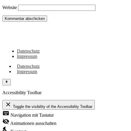
Website
Du hast noch Tipps für Wohnmobil, Camper, Vanlifer oder sehenswerte Orte
in dieser Region? Oder vielleicht eigene Erlebnisse dazu? Dann schreib sie
gerne hier in die Kommentare!
Datenschutz
Impressum
Datenschutz
Impressum
Accessibility Toolbar
close
Toggle the visibility of the Accessibility Toolbar
keyboard
Navigation mit Tastatur
visibility_off
Animationen ausschalten
nights_stay