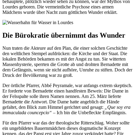
behauptete, plötzlich wieder sehen zu können, war der Mythos von
Lourdes geboren. Die vermeintliche Psychose eines armen
Mädchens wurde über Nacht zum göttlichen Wunder erklärt.
Die Bürokratie übernimmt das Wunder
Nun traten die Akteure auf den Plan, die einer solchen Geschichte
den weltlichen Stempel aufdrücken: die Kirche und der Staat. Die
lokalen Behörden bekamen es mit der Angst zu tun. Sie witterten
Massenhysterie, sperrten die Grotte ab und drohten Bernadette mit
dem Gefängnis, wenn sie nicht aufhöre, Unruhe zu stiften. Doch der
Druck der Bevölkerung war zu groß.
Der örtliche Pfarrer, Abbé Peyramale, war anfangs extrem skeptisch.
Er forderte von Bernadette einen handfesten Beweis: Die Dame in
der Felsspalte solle ihren Namen nennen. Am 25. März lieferte
Bernadette die Antwort. Die Dame hatte angeblich die Hände
gefaltet, den Blick zum Himmel gerichtet und gesagt:
„Que soy era
immaculada councepcio“
– Ich bin die Unbefleckte Empfängnis.
Für den Pfarrer war das der theologische Ritterschlag. Woher sollte
ein ungebildetes Bauernmädchen dieses dogmatische Konzept
kennen, das der Papst erst vier Jahre zuvor verkündet hatte? Für