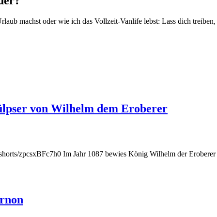
uer?
laub machst oder wie ich das Vollzeit-Vanlife lebst: Lass dich treiben,
Rülpser von Wilhelm dem Eroberer
shorts/zpcsxBFc7h0 Im Jahr 1087 bewies König Wilhelm der Eroberer in
ernon