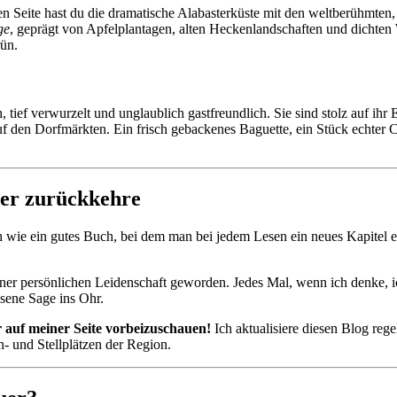
nen Seite hast du die dramatische Alabasterküste mit den weltberühmte
ge
, geprägt von Apfelplantagen, alten Heckenlandschaften und dichte
rün.
tief verwurzelt und unglaublich gastfreundlich. Sie sind stolz auf ihr E
 auf den Dorfmärkten. Ein frisch gebackenes Baguette, ein Stück echte
der zurückkehre
h wie ein gutes Buch, bei dem man bei jedem Lesen ein neues Kapitel e
iner persönlichen Leidenschaft geworden. Jedes Mal, wenn ich denke,
ssene Sage ins Ohr.
r auf meiner Seite vorbeizuschauen!
Ich aktualisiere diesen Blog reg
- und Stellplätzen der Region.