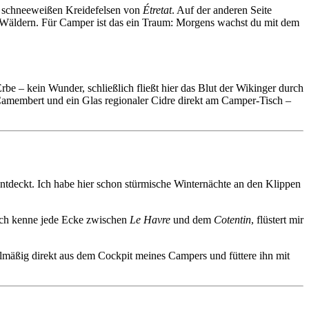
n, schneeweißen Kreidefelsen von
Étretat
. Auf der anderen Seite
n Wäldern. Für Camper ist das ein Traum: Morgens wachst du mit dem
rbe – kein Wunder, schließlich fließt hier das Blut der Wikinger durch
r Camembert und ein Glas regionaler Cidre direkt am Camper-Tisch –
ntdeckt. Ich habe hier schon stürmische Winternächte an den Klippen
 ich kenne jede Ecke zwischen
Le Havre
und dem
Cotentin
, flüstert mir
elmäßig direkt aus dem Cockpit meines Campers und füttere ihn mit