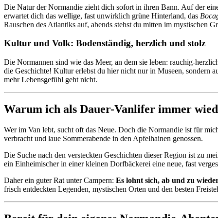
Die Natur der Normandie zieht dich sofort in ihren Bann. Auf der ei
erwartet dich das wellige, fast unwirklich grüne Hinterland, das
Boca
Rauschen des Atlantiks auf, abends stehst du mitten im mystischen G
Kultur und Volk: Bodenständig, herzlich und stolz
Die Normannen sind wie das Meer, an dem sie leben: rauchig-herzlich, 
die Geschichte! Kultur erlebst du hier nicht nur in Museen, sondern
mehr Lebensgefühl geht nicht.
Warum ich als Dauer-Vanlifer immer wie
Wer im Van lebt, sucht oft das Neue. Doch die Normandie ist für mic
verbracht und laue Sommerabende in den Apfelhainen genossen.
Die Suche nach den versteckten Geschichten dieser Region ist zu me
ein Einheimischer in einer kleinen Dorfbäckerei eine neue, fast verge
Daher ein guter Rat unter Campern:
Es lohnt sich, ab und zu wiede
frisch entdeckten Legenden, mystischen Orten und den besten Freisteh