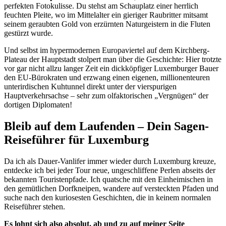
perfekten Fotokulisse. Du stehst am Schauplatz einer herrlich
feuchten Pleite, wo im Mittelalter ein gieriger Raubritter mitsamt
seinem geraubten Gold von erzürnten Naturgeistern in die Fluten
gestürzt wurde.
Und selbst im hypermodernen Europaviertel auf dem Kirchberg-
Plateau der Hauptstadt stolpert man über die Geschichte: Hier trotzte
vor gar nicht allzu langer Zeit ein dickköpfiger Luxemburger Bauer
den EU-Bürokraten und erzwang einen eigenen, millionenteuren
unterirdischen Kuhtunnel direkt unter der vierspurigen
Hauptverkehrsachse – sehr zum olfaktorischen „Vergnügen“ der
dortigen Diplomaten!
Bleib auf dem Laufenden – Dein Sagen-
Reiseführer für Luxemburg
Da ich als Dauer-Vanlifer immer wieder durch Luxemburg kreuze,
entdecke ich bei jeder Tour neue, ungeschliffene Perlen abseits der
bekannten Touristenpfade. Ich quatsche mit den Einheimischen in
den gemütlichen Dorfkneipen, wandere auf versteckten Pfaden und
suche nach den kuriosesten Geschichten, die in keinem normalen
Reiseführer stehen.
Es lohnt sich also absolut, ab und zu auf meiner Seite