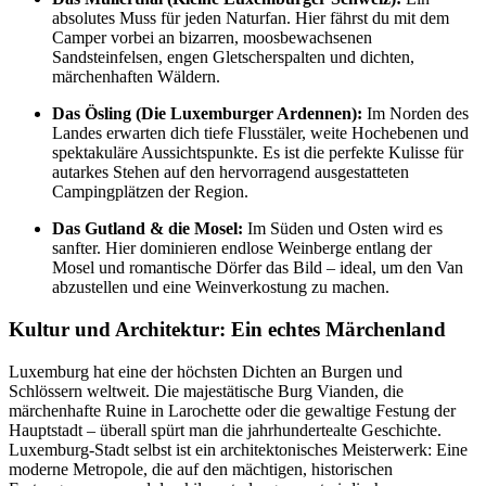
absolutes Muss für jeden Naturfan. Hier fährst du mit dem
Camper vorbei an bizarren, moosbewachsenen
Sandsteinfelsen, engen Gletscherspalten und dichten,
märchenhaften Wäldern.
Das Ösling (Die Luxemburger Ardennen):
Im Norden des
Landes erwarten dich tiefe Flusstäler, weite Hochebenen und
spektakuläre Aussichtspunkte. Es ist die perfekte Kulisse für
autarkes Stehen auf den hervorragend ausgestatteten
Campingplätzen der Region.
Das Gutland & die Mosel:
Im Süden und Osten wird es
sanfter. Hier dominieren endlose Weinberge entlang der
Mosel und romantische Dörfer das Bild – ideal, um den Van
abzustellen und eine Weinverkostung zu machen.
Kultur und Architektur: Ein echtes Märchenland
Luxemburg hat eine der höchsten Dichten an Burgen und
Schlössern weltweit. Die majestätische Burg Vianden, die
märchenhafte Ruine in Larochette oder die gewaltige Festung der
Hauptstadt – überall spürt man die jahrhundertealte Geschichte.
Luxemburg-Stadt selbst ist ein architektonisches Meisterwerk: Eine
moderne Metropole, die auf den mächtigen, historischen