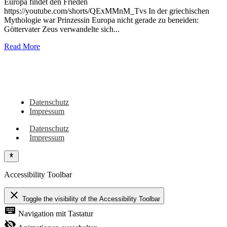
Europa findet den Frieden
https://youtube.com/shorts/QExMMnM_Tvs In der griechischen
Mythologie war Prinzessin Europa nicht gerade zu beneiden:
Göttervater Zeus verwandelte sich...
Read More
Du hast noch Tipps für Wohnmobil, Camper, Vanlifer oder sehenswerte Orte
in dieser Region? Oder vielleicht eigene Erlebnisse dazu? Dann schreib sie
gerne hier in die Kommentare!
Datenschutz
Impressum
Datenschutz
Impressum
Accessibility Toolbar
close
Toggle the visibility of the Accessibility Toolbar
keyboard
Navigation mit Tastatur
visibility_off