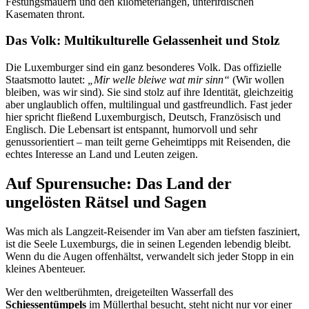
Festungsmauern und den kilometerlangen, unterirdischen
Kasematen thront.
Das Volk: Multikulturelle Gelassenheit und Stolz
Die Luxemburger sind ein ganz besonderes Volk. Das offizielle
Staatsmotto lautet:
„Mir welle bleiwe wat mir sinn“
(Wir wollen
bleiben, was wir sind). Sie sind stolz auf ihre Identität, gleichzeitig
aber unglaublich offen, multilingual und gastfreundlich. Fast jeder
hier spricht fließend Luxemburgisch, Deutsch, Französisch und
Englisch. Die Lebensart ist entspannt, humorvoll und sehr
genussorientiert – man teilt gerne Geheimtipps mit Reisenden, die
echtes Interesse an Land und Leuten zeigen.
Auf Spurensuche: Das Land der
ungelösten Rätsel und Sagen
Was mich als Langzeit-Reisender im Van aber am tiefsten fasziniert,
ist die Seele Luxemburgs, die in seinen Legenden lebendig bleibt.
Wenn du die Augen offenhältst, verwandelt sich jeder Stopp in ein
kleines Abenteuer.
Wer den weltberühmten, dreigeteilten Wasserfall des
Schiessentümpels
im Müllerthal besucht, steht nicht nur vor einer