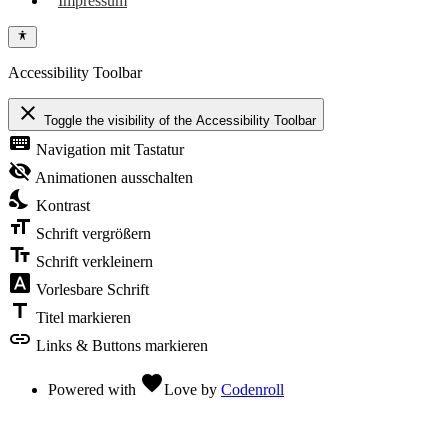
Impressum
Accessibility Toolbar
close
Toggle the visibility of the Accessibility Toolbar
keyboard
Navigation mit Tastatur
visibility_off
Animationen ausschalten
nights_stay
Kontrast
format_size
Schrift vergrößern
text_fields
Schrift verkleinern
font_download
Vorlesbare Schrift
title
Titel markieren
link
Links & Buttons markieren
favorite
Powered with
Love
by
Codenroll