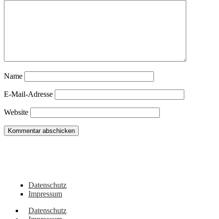
Name
E-Mail-Adresse
Website
Du hast noch Tipps für Wohnmobil, Camper, Vanlifer oder sehenswerte Orte
in dieser Region? Oder vielleicht eigene Erlebnisse dazu? Dann schreib sie
gerne hier in die Kommentare!
Datenschutz
Impressum
Datenschutz