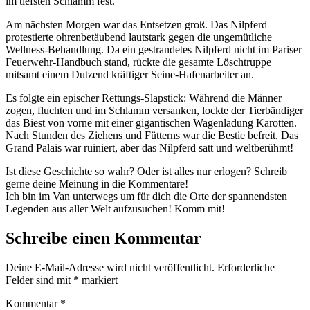
im tiefsten Schlamm fest.
Am nächsten Morgen war das Entsetzen groß. Das Nilpferd
protestierte ohrenbetäubend lautstark gegen die ungemütliche
Wellness-Behandlung. Da ein gestrandetes Nilpferd nicht im Pariser
Feuerwehr-Handbuch stand, rückte die gesamte Löschtruppe
mitsamt einem Dutzend kräftiger Seine-Hafenarbeiter an.
Es folgte ein epischer Rettungs-Slapstick: Während die Männer
zogen, fluchten und im Schlamm versanken, lockte der Tierbändiger
das Biest von vorne mit einer gigantischen Wagenladung Karotten.
Nach Stunden des Ziehens und Fütterns war die Bestie befreit. Das
Grand Palais war ruiniert, aber das Nilpferd satt und weltberühmt!
Ist diese Geschichte so wahr? Oder ist alles nur erlogen? Schreib
gerne deine Meinung in die Kommentare!
Ich bin im Van unterwegs um für dich die Orte der spannendsten
Legenden aus aller Welt aufzusuchen! Komm mit!
Schreibe einen Kommentar
Deine E-Mail-Adresse wird nicht veröffentlicht.
Erforderliche
Felder sind mit
*
markiert
Kommentar
*