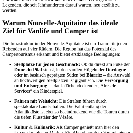
Legenden, die seit Jahrhunderten darauf warten, neu erzählt zu
werden.
Warum Nouvelle-Aquitaine das ideale
Ziel für Vanlife und Camper ist
Die Infrastruktur in der Nouvelle-Aquitaine ist ein Traum für jeden
Reisenden auf vier Rädern. Die Region hat das Potenzial des
Campertourismus erkannt und bietet erstklassige Bedingungen:
Stellplätze für jeden Geschmack:
Ob du direkt am Fuße der
Dune du Pilat
stehst, in den sanften Hügeln der
Dordogne
oder im baskisch geprägten Süden bei
Biarritz
– die Auswahl
an hochwertigen Stellplätzen ist gigantisch. Die
Versorgung
und Entsorgung
ist dank flächendeckender „Aires de
Services“ ein Kinderspiel.
Fahren mit Weitsicht:
Die Straßen führen durch
spektakuläre Landschaften. Die Fahrt entlang der
Atlantikküste ist ebenso beeindruckend wie die Touren durch
die tiefen Flusstäler der Vézère.
Kultur & Kulinarik:
Als Camper genießt man hier den
Luxus der lokalen Märkte. Ein Abend vor dem Van mit einem