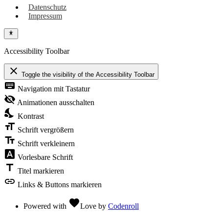
Datenschutz
Impressum
Accessibility Toolbar
close
Toggle the visibility of the Accessibility Toolbar
keyboard
Navigation mit Tastatur
visibility_off
Animationen ausschalten
nights_stay
Kontrast
format_size
Schrift vergrößern
text_fields
Schrift verkleinern
font_download
Vorlesbare Schrift
title
Titel markieren
link
Links & Buttons markieren
favorite
Powered with
Love
by
Codenroll