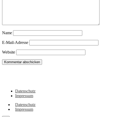
Name
E-Mail-Adresse
Website
Du hast noch Tipps für Wohnmobil, Camper, Vanlifer oder sehenswerte Orte
in dieser Region? Oder vielleicht eigene Erlebnisse dazu? Dann schreib sie
gerne hier in die Kommentare!
Datenschutz
Impressum
Datenschutz
Impressum