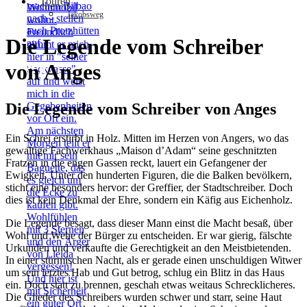
Touren
Jakobsweg
Die Legende vom Schreiber
von Anges
Bilbao
Die Legende vom Schreiber von Anges
Ein Schrei erstirbt in Holz. Mitten im Herzen von Angers, wo das
gewaltige Fachwerkhaus „Maison d’Adam“ seine geschnitzten
Fratzen in die engen Gassen reckt, lauert ein Gefangener der
Ewigkeit. Unter den hunderten Figuren, die die Balken bevölkern,
sticht eine besonders hervor: der Greffier, der Stadtschreiber. Doch
dies ist kein Denkmal der Ehre, sondern ein Käfig aus Eichenholz.
Die Legende besagt, dass dieser Mann einst die Macht besaß, über
Wohl und Wehe der Bürger zu entscheiden. Er war gierig, fälschte
Urkunden und verkaufte die Gerechtigkeit an den Meistbietenden.
In einer stürmischen Nacht, als er gerade einen unschuldigen Witwer
um sein letztes Hab und Gut betrog, schlug ein Blitz in das Haus
ein. Doch statt zu brennen, geschah etwas weitaus Schrecklicheres.
Die Glieder des Schreibers wurden schwer und starr, seine Haut