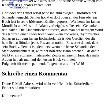
verfärbte sich dunkel wie altes Holz, und seine Schreie wurden vom
Knarren des Gebälks verschluckt.
Gott oder der Teufel selbst hatte ihn zum ewigen Chronisten der
Am Mittelmeer in Cambrils
Schande gemacht. Seither hockt er dort oben an der Fassade, ein
Buch fest in seine hölzernen Krallen gepresst. Wer heute im fahlen
Mondlicht am Maison d’Adam vorbeigeht, sollte seine Gedanken
rein halten. Die Einheimischen flüstern, dass man bei heftigem Wind
das Kratzen einer Feder hören kann – ein trockenes, rhythmisches
Scharren auf dem harten Eichenholz. Es ist der Greffier, der die
heimlichen Sünden jedes Passanten notiert. Er wartet darauf, dass
sein Buch vollendet ist, denn erst wenn die letzte Schandtat der
Stadt dokumentiert ist, wird der hölzerne Bann brechen. Bis dahin
bleibt er ein stummer, mahnender Zeuge an einem Haus, das mehr
Augen hat, als man auf den ersten Blick vermutet.
Folge mir für mehr spannende Legenden aus aller Welt!
Schreibe einen Kommentar
Deine E-Mail-Adresse wird nicht veröffentlicht.
Erforderliche
Felder sind mit
*
markiert
Kommentar
*