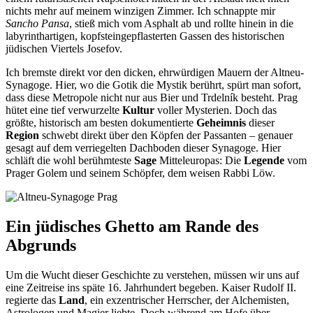
nichts mehr auf meinem winzigen Zimmer. Ich schnappte mir
Sancho Pansa
, stieß mich vom Asphalt ab und rollte hinein in die
labyrinthartigen, kopfsteingepflasterten Gassen des historischen
jüdischen Viertels Josefov.
Ich bremste direkt vor den dicken, ehrwürdigen Mauern der Altneu-
Synagoge. Hier, wo die Gotik die Mystik berührt, spürt man sofort,
dass diese Metropole nicht nur aus Bier und Trdelník besteht. Prag
hütet eine tief verwurzelte
Kultur
voller Mysterien. Doch das
größte, historisch am besten dokumentierte
Geheimnis
dieser
Region
schwebt direkt über den Köpfen der Passanten – genauer
gesagt auf dem verriegelten Dachboden dieser Synagoge. Hier
schläft die wohl berühmteste
Sage
Mitteleuropas: Die
Legende
vom
Prager Golem und seinem Schöpfer, dem weisen Rabbi Löw.
Ein jüdisches Ghetto am Rande des
Abgrunds
Um die Wucht dieser Geschichte zu verstehen, müssen wir uns auf
eine Zeitreise ins späte 16. Jahrhundert begeben. Kaiser Rudolf II.
regierte das
Land
, ein exzentrischer Herrscher, der Alchemisten,
Astrologen und Magier liebte. Doch während am Hofe über