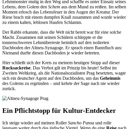
Lehmmonster mutig in den Weg und schaffte es unter Einsatz seines
Lebens, dem Golem den
Schem
aus dem Mund zu reißen. Im selben
Moment erlosch das Lebensfeuer in den Augen der Kreatur. Der
Riese brach mit einem dumpfen Knall zusammen und wurde wieder
zu einem kalten, leblosen Haufen Schlamm.
Der Rabbi erkannte, dass die Welt nicht bereit war für eine solche
Macht. Zusammen mit seinen Schülern schleppte er die
tonnenschweren Lehmüberreste heimlich auf den isolierten
Dachboden der Altneu-Synagoge. Er sprach einen Bannfluch aus:
Niemand durfte diesen Dachboden je wieder betreten.
Hier schließt sich der Kreis zu meinem heutigen Stopp auf dieser
Rucksackreise
. Das Verbot gilt im Prinzip bis heute! Selbst im
Zweiten Weltkrieg, als die Nationalsozialisten Prag besetzten, wagte
sich ein deutscher Agent auf den Dachboden, um das
Geheimnis
des Golems zu ergründen – und kehrte der Sage nach nie wieder
zurück.
Ein Pflichtstopp für Kultur-Entdecker
Ich steige wieder auf meinen Roller
Sancho Pansa
und rolle
langsam weiter durch das jüdische Viertel. Wenn du eine
Reise
nach