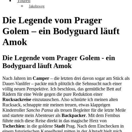
Touren
Jakobsweg
Die Legende vom Prager
Golem – ein Bodyguard läuft
Amok
Die Legende vom Prager Golem - ein
Bodyguard läuft Amok
Nach Jahren im
Camper
– die letzten drei davon sogar am Stück als
Dauer-Vanlifer – packte mich plötzlich die Sehnsucht nach einer
völlig neuen Perspektive. Ich beschloss, das gemütliche Bett auf
Rädern für eine Weile gegen die pure Reduktion einer
Rucksackreise
einzutauschen. Also schnürte ich meinen alten
Rucksack, schnappte mir meinen treuen, etwas klapprigen
Kinderroller
Sancho Pansa
als treuen Begleiter für die letzte Meile
und startete mein Abenteuer als
Backpacker
. Mit dem Fernbus
führte mich diese Reise direkt in das magische Herz von
Tschechien
: in die goldene
Stadt
Prag. Nach dem Einchecken in
einem futuristischen Kapselhotel mitten in der Altstadt hielt mich