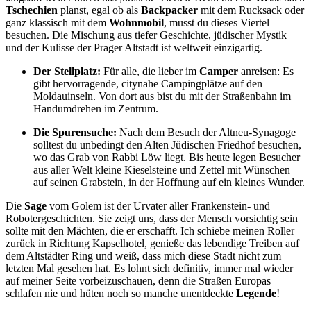
Tschechien
planst, egal ob als
Backpacker
mit dem Rucksack oder
ganz klassisch mit dem
Wohnmobil
, musst du dieses Viertel
besuchen. Die Mischung aus tiefer Geschichte, jüdischer Mystik
und der Kulisse der Prager Altstadt ist weltweit einzigartig.
Der Stellplatz:
Für alle, die lieber im
Camper
anreisen: Es
gibt hervorragende, citynahe Campingplätze auf den
Moldauinseln. Von dort aus bist du mit der Straßenbahn im
Handumdrehen im Zentrum.
Die Spurensuche:
Nach dem Besuch der Altneu-Synagoge
solltest du unbedingt den Alten Jüdischen Friedhof besuchen,
wo das Grab von Rabbi Löw liegt. Bis heute legen Besucher
aus aller Welt kleine Kieselsteine und Zettel mit Wünschen
auf seinen Grabstein, in der Hoffnung auf ein kleines Wunder.
Die
Sage
vom Golem ist der Urvater aller Frankenstein- und
Robotergeschichten. Sie zeigt uns, dass der Mensch vorsichtig sein
sollte mit den Mächten, die er erschafft. Ich schiebe meinen Roller
zurück in Richtung Kapselhotel, genieße das lebendige Treiben auf
dem Altstädter Ring und weiß, dass mich diese Stadt nicht zum
letzten Mal gesehen hat. Es lohnt sich definitiv, immer mal wieder
auf meiner Seite vorbeizuschauen, denn die Straßen Europas
schlafen nie und hüten noch so manche unentdeckte
Legende
!