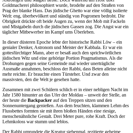
Goldmacherei philosophiert wurde, brodelte auf den Straßen von
Prag der blanke Hass. Das jüdische Ghetto war eine völlig isolierte
Welt: eng, überbevölkert und ständig von Pogromen bedroht. Die
Obrigkeit drückte oft beide Augen zu, wenn der Mob mit Fackeln
und Mistgabeln durch die jüdischen Gassen zog. Die Angst war ein
täglicher Mitbewerber im Kampf ums Überleben.
In dieser düsteren Epoche lebte der historische Rabbi Löw – ein
genialer Denker, Astronom und Meister der Kabbala. Er war ein
gottesfürchtiger Mann, aber er besaß auch den sprichwörtlichen
jüdischen Witz und eine gehörige Portion Pragmatismus. Als die
Drohungen gegen seine Gemeinde mal wieder unerträgliche
Ausmaße annahmen, beschloss der Rabbi, dass Beten alleine nicht
mehr reichte. Er brauchte einen Türsteher. Und zwar den
massivsten, den die Welt je gesehen hatte.
Zusammen mit zwei Schülern schlich er in einer nebligen Nacht im
Jahr 1580 hinunter an das Ufer der Moldau – unweit der Stelle, an
der heute die
Backpacker
auf den Treppen sitzen und den
Sonnenuntergang genießen. Aus dem feuchten, klammen Lehm des
Flussbettes formten sie mit ihren bloßen Händen eine riesige,
menschenähnliche Gestalt. Drei Meter pure, rohe Kraft. Doch der
Lehmkoloss war stumm und leblos.
Der Rabbi umrundete die Kreatur siebenmal, rezitierte geheime