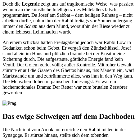
Doch die
Legende
zeigt uns auf tragikomische Weise, was passiert,
wenn man die künstliche Intelligenz des Mittelalters falsch
programmiert. Da Josef am Sabbat – dem heiligen Ruhetag – nicht
arbeiten durfte, nahm ihm der Rabbi freitags vor Sonnenuntergang
immer den
Schem
aus dem Mund, woraufhin der Riese wieder zu
einem leblosen Lehmhaufen wurde.
An einem schicksalhaften Freitagabend jedoch war Rabbi Löw in
Gedanken schon beim Gebet. Er vergaß den Zündschlüssel. Josef
stand allein im Haus und plötzlich brannte bei der Kreatur eine
Sicherung durch. Die aufgestaute, göttliche Energie fand kein
Ventil. Der Golem geriet völlig außer Kontrolle. Mit roher Gewalt
stürmte er auf die Gassen des Ghettos hinaus, riss Mauern ein, warf
Marktstände um und zertrümmerte alles, was ihm in den Weg kam.
Die Menschen flohen in panischer Todesangst. Es war ein
hochemotionales Drama: Der Retter war zum brutalen Zerstörer
geworden.
Das ewige Schweigen auf dem Dachboden
Die Nachricht vom Amoklauf erreichte den Rabbi mitten in der
Synagoge. Er stürzte hinaus, stellte sich dem tobenden