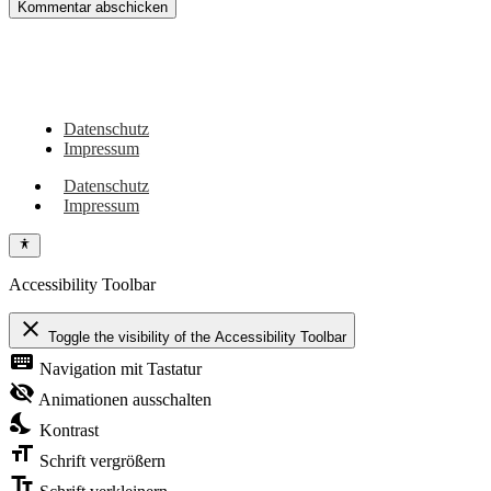
Du hast noch Tipps für Wohnmobil, Camper, Vanlifer oder sehenswerte Orte
in dieser Region? Oder vielleicht eigene Erlebnisse dazu? Dann schreib sie
gerne hier in die Kommentare!
Datenschutz
Impressum
Datenschutz
Impressum
Accessibility Toolbar
close
Toggle the visibility of the Accessibility Toolbar
keyboard
Navigation mit Tastatur
visibility_off
Animationen ausschalten
nights_stay
Kontrast
format_size
Schrift vergrößern
text_fields