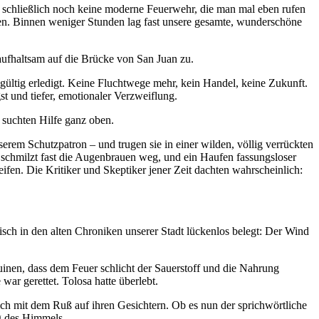
s schließlich noch keine moderne Feuerwehr, die man mal eben rufen
fen. Binnen weniger Stunden lag fast unsere gesamte, wunderschöne
aufhaltsam auf die Brücke von San Juan zu.
ültig erledigt. Keine Fluchtwege mehr, kein Handel, keine Zukunft.
t und tiefer, emotionaler Verzweiflung.
 suchten Hilfe ganz oben.
erem Schutzpatron – und trugen sie in einer wilden, völlig verrückten
ze schmilzt fast die Augenbrauen weg, und ein Haufen fassungsloser
ifen. Die Kritiker und Skeptiker jener Zeit dachten wahrscheinlich:
sch in den alten Chroniken unserer Stadt lückenlos belegt: Der Wind
uinen, dass dem Feuer schlicht der Sauerstoff und die Nahrung
ar gerettet. Tolosa hatte überlebt.
ich mit dem Ruß auf ihren Gesichtern. Ob es nun der sprichwörtliche
ng des Himmels.