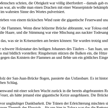
Menschen schrien, die Obrigkeit war völlig überfordert – damals gab e
das war, als wollte man einen Drachen mit einer Wasserpistole bekämp
im wahrsten Sinne des Wortes pulverisiert.
trieben von einem tückischen Wind raste die gigantische Feuerwand un
f die Flammen. Wenn diese hölzerne Brücke abbrannte, war Tolosa endg
h die Haare, und die Stimmung war eine Mischung aus nackter Todesangs
das, was sie in Krisenzeiten am besten können: Sie wurden trotzig und
e schwere Holzstatue des heiligen Johannes des Täufers – San Juan, uns
as mal bildlich vorstellen: Ringsherum stürzen die Balken ein, die Hit
 gegen das Knistern der Flammen an und flehte um ein göttliches Eingre
z der San-Juan-Brücke flogen, passierte das Unfassbare. Es ist histori
chen Schlag.
menwand mit einer solchen Wucht zurück in die bereits abgebrannten R
euer, als hätte jemand eine gigantische Kerze ausgeblasen. Die Brücke w
 vor ungläubiger Dankbarkeit. Die Tränen der Erleichterung mischten s
pure Thermik des Flusstals – für uns hier in Tolosa war das die Rettu