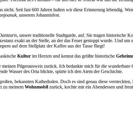
as nicht. Seit fast 600 Jahren halten wir diese Erinnerung lebendig
anjoanak
, unserem Johannisfest.
antzaris
, unsere traditionelle Stadtgarde, auf. Sie tragen historische
kestanz exakt an der Stelle, an der das Feuer gestoppt wurde. Und um 
ern auf dem Stellplatz der Kaffee aus der Tasse fliegt!
 baskische
Kultur
im Herzen und kennst das größte historische
Geheimn
 meinen Pilgerausweis zurück. Ich bedankte mich für die wunderbare G
ende Wasser des Oria blickte, spürte ich den Atem der Geschichte.
roßen, bekannten Kathedralen. Doch es sind genau diese versteckten, h
ckt zu meinem
Wohnmobil
zurück, kochte mir ein Abendessen und freut