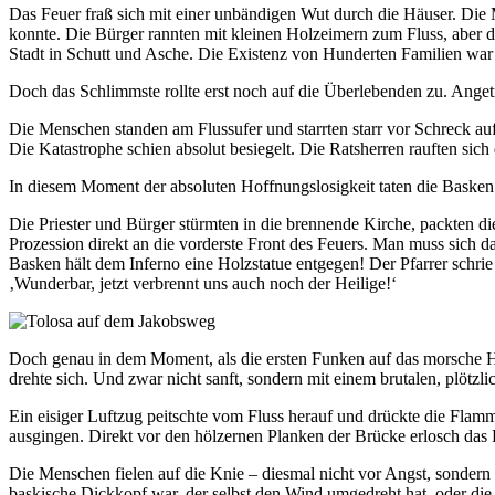
Das Feuer fraß sich mit einer unbändigen Wut durch die Häuser. Die 
konnte. Die Bürger rannten mit kleinen Holzeimern zum Fluss, aber 
Stadt in Schutt und Asche. Die Existenz von Hunderten Familien war 
Doch das Schlimmste rollte erst noch auf die Überlebenden zu. Ange
Die Menschen standen am Flussufer und starrten starr vor Schreck au
Die Katastrophe schien absolut besiegelt. Die Ratsherren rauften sic
In diesem Moment der absoluten Hoffnungslosigkeit taten die Basken 
Die Priester und Bürger stürmten in die brennende Kirche, packten di
Prozession direkt an die vorderste Front des Feuers. Man muss sich d
Basken hält dem Inferno eine Holzstatue entgegen! Der Pfarrer schrie
‚Wunderbar, jetzt verbrennt uns auch noch der Heilige!‘
Doch genau in dem Moment, als die ersten Funken auf das morsche Hol
drehte sich. Und zwar nicht sanft, sondern mit einem brutalen, plötzli
Ein eisiger Luftzug peitschte vom Fluss herauf und drückte die Flam
ausgingen. Direkt vor den hölzernen Planken der Brücke erlosch das F
Die Menschen fielen auf die Knie – diesmal nicht vor Angst, sondern
baskische Dickkopf war, der selbst den Wind umgedreht hat, oder die 