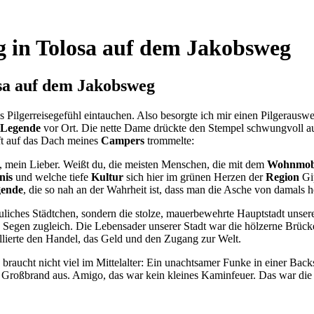
 in Tolosa auf dem Jakobsweg
sa auf dem Jakobsweg
s Pilgerreisegefühl eintauchen. Also besorgte ich mir einen Pilgera
Legende
vor Ort. Die nette Dame drückte den Stempel schwungvoll auf 
ft auf das Dach meines
Campers
trommelte:
, mein Lieber. Weißt du, die meisten Menschen, die mit dem
Wohnmob
nis
und welche tiefe
Kultur
sich hier im grünen Herzen der
Region
Gip
ende
, die so nah an der Wahrheit ist, dass man die Asche von damals 
uliches Städtchen, sondern die stolze, mauerbewehrte Hauptstadt unser
egen zugleich. Die Lebensader unserer Stadt war die hölzerne Brücke 
ollierte den Handel, das Geld und den Zugang zur Welt.
braucht nicht viel im Mittelalter: Ein unachtsamer Funke in einer Ba
r Großbrand aus. Amigo, das war kein kleines Kaminfeuer. Das war die