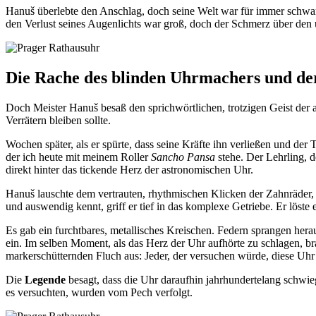
Hanuš überlebte den Anschlag, doch seine Welt war für immer schwarz 
den Verlust seines Augenlichts war groß, doch der Schmerz über den u
Die Rache des blinden Uhrmachers und de
Doch Meister Hanuš besaß den sprichwörtlichen, trotzigen Geist der
Verrätern bleiben sollte.
Wochen später, als er spürte, dass seine Kräfte ihn verließen und der 
der ich heute mit meinem Roller
Sancho Pansa
stehe. Der Lehrling, d
direkt hinter das tickende Herz der astronomischen Uhr.
Hanuš lauschte dem vertrauten, rhythmischen Klicken der Zahnräder, die
und auswendig kennt, griff er tief in das komplexe Getriebe. Er löste
Es gab ein furchtbares, metallisches Kreischen. Federn sprangen her
ein. Im selben Moment, als das Herz der Uhr aufhörte zu schlagen, b
markerschütternden Fluch aus: Jeder, der versuchen würde, diese Uhr
Die
Legende
besagt, dass die Uhr daraufhin jahrhundertelang schwi
es versuchten, wurden vom Pech verfolgt.