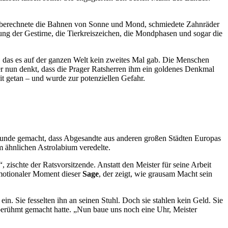
tt, berechnete die Bahnen von Sonne und Mond, schmiedete Zahnräder
ng der Gestirne, die Tierkreiszeichen, die Mondphasen und sogar die
, das es auf der ganzen Welt kein zweites Mal gab. Die Menschen
 nun denkt, dass die Prager Ratsherren ihm ein goldenes Denkmal
it getan – und wurde zur potenziellen Gefahr.
Runde gemacht, dass Abgesandte aus anderen großen Städten Europas
m ähnlichen Astrolabium veredelte.
zischte der Ratsvorsitzende. Anstatt den Meister für seine Arbeit
hemotionaler Moment dieser
Sage
, der zeigt, wie grausam Macht sein
in. Sie fesselten ihn an seinen Stuhl. Doch sie stahlen kein Geld. Sie
t berühmt gemacht hatte. „Nun baue uns noch eine Uhr, Meister