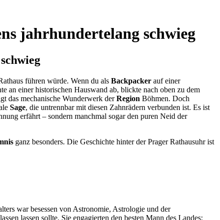
ns jahrhundertelang schwieg
 schwieg
 Rathaus führen würde. Wenn du als
Backpacker
auf einer
chte an einer historischen Hauswand ab, blickte nach oben zu dem
lägt das mechanische Wunderwerk der
Region
Böhmen. Doch
nale
Sage
, die untrennbar mit diesen Zahnrädern verbunden ist. Es ist
rkennung erfährt – sondern manchmal sogar den puren Neid der
mnis
ganz besonders. Die Geschichte hinter der Prager Rathausuhr ist
alters war besessen von Astronomie, Astrologie und der
lassen lassen sollte. Sie engagierten den besten Mann des Landes: