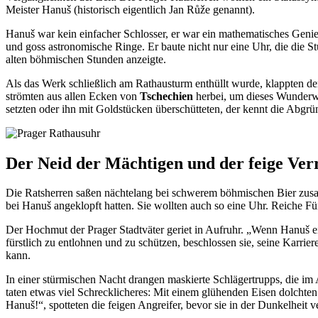
Meister Hanuš (historisch eigentlich Jan Růže genannt).
Hanuš war kein einfacher Schlosser, er war ein mathematisches Genie
und goss astronomische Ringe. Er baute nicht nur eine Uhr, die die 
alten böhmischen Stunden anzeigte.
Als das Werk schließlich am Rathausturm enthüllt wurde, klappten de
strömten aus allen Ecken von
Tschechien
herbei, um dieses Wunderw
setzten oder ihn mit Goldstücken überschütteten, der kennt die Abgrü
Der Neid der Mächtigen und der feige Ver
Die Ratsherren saßen nächtelang bei schwerem böhmischen Bier zusa
bei Hanuš angeklopft hatten. Sie wollten auch so eine Uhr. Reiche F
Der Hochmut der Prager Stadtväter geriet in Aufruhr. „Wenn Hanuš ein
fürstlich zu entlohnen und zu schützen, beschlossen sie, seine Karri
kann.
In einer stürmischen Nacht drangen maskierte Schlägertrupps, die im A
taten etwas viel Schrecklicheres: Mit einem glühenden Eisen dolchten
Hanuš!“, spotteten die feigen Angreifer, bevor sie in der Dunkelheit