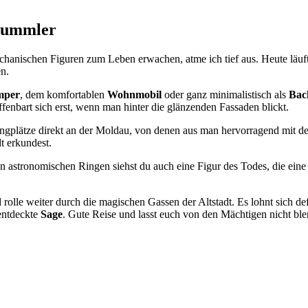
nbummler
mechanischen Figuren zum Leben erwachen, atme ich tief aus. Heute läu
n.
mper
, dem komfortablen
Wohnmobil
oder ganz minimalistisch als
Bac
ffenbart sich erst, wenn man hinter die glänzenden Fassaden blickt.
plätze direkt an der Moldau, von denen aus man hervorragend mit den ö
t erkundest.
astronomischen Ringen siehst du auch eine Figur des Todes, die eine Sa
 rolle weiter durch die magischen Gassen der Altstadt. Es lohnt sich d
entdeckte
Sage
. Gute Reise und lasst euch von den Mächtigen nicht bl