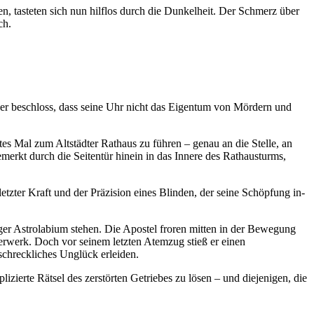
n, tasteten sich nun hilflos durch die Dunkelheit. Der Schmerz über
ch.
 er beschloss, dass seine Uhr nicht das Eigentum von Mördern und
tztes Mal zum Altstädter Rathaus zu führen – genau an die Stelle, an
emerkt durch die Seitentür hinein in das Innere des Rathausturms,
letzter Kraft und der Präzision eines Blinden, der seine Schöpfung in-
ger Astrolabium stehen. Die Apostel froren mitten in der Bewegung
erwerk. Doch vor seinem letzten Atemzug stieß er einen
schreckliches Unglück erleiden.
zierte Rätsel des zerstörten Getriebes zu lösen – und diejenigen, die