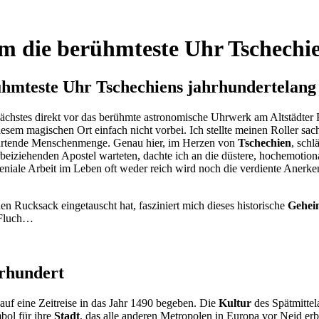
m die berühmteste Uhr Tschechie
hmteste Uhr Tschechiens jahrhundertelang
ächstes direkt vor das berühmte astronomische Uhrwerk am Altstädter
esem magischen Ort einfach nicht vorbei. Ich stellte meinen Roller sa
 wartende Menschenmenge. Genau hier, im Herzen von
Tschechien
, sch
orbeiziehenden Apostel warteten, dachte ich an die düstere, hochemotio
e, geniale Arbeit im Leben oft weder reich wird noch die verdiente Ane
en Rucksack eingetauscht hat, fasziniert mich dieses historische
Gehei
 Fluch…
hrhundert
uf eine Zeitreise in das Jahr 1490 begeben. Die
Kultur
des Spätmittel
bol für ihre
Stadt
, das alle anderen Metropolen in Europa vor Neid erb