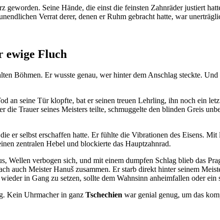
geworden. Seine Hände, die einst die feinsten Zahnräder justiert hatte
nendlichen Verrat derer, denen er Ruhm gebracht hatte, war unerträgli
r ewige Fluch
 alten Böhmen. Er wusste genau, wer hinter dem Anschlag steckte. Und
Tod an seine Tür klopfte, bat er seinen treuen Lehrling, ihn noch ein le
er die Trauer seines Meisters teilte, schmuggelte den blinden Greis unb
 er selbst erschaffen hatte. Er fühlte die Vibrationen des Eisens. Mit 
 einen zentralen Hebel und blockierte das Hauptzahnrad.
aus, Wellen verbogen sich, und mit einem dumpfen Schlag blieb das Pra
rach auch Meister Hanuš zusammen. Er starb direkt hinter seinem Meist
 wieder in Gang zu setzen, sollte dem Wahnsinn anheimfallen oder ein 
eg. Kein Uhrmacher in ganz
Tschechien
war genial genug, um das kompli