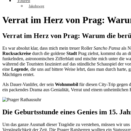
Touren
Jakobsweg
Verrat im Herz von Prag: Waru
Verrat im Herz von Prag: Warum die berü
Es war absolut klar, dass mich mein treuer Roller
Sancho Pansa
als N
Rucksackreise
durch die goldene
Stadt
Prag ziehst, kommst du an di
funkelnden, astronomischen Zifferblatt und mischte mich unter die
während die Touristen fasziniert auf das stündliche Schauspiel der v
eine
Legende
, die uns auf bittere Weise lehrt, dass man durch hart
Mächtigen erntet.
Als Dauer-Vanlifer, der sein
Wohnmobil
für diesen City-Trip gegen d
ein packendes Drama aus Genialität, Verrat und einem unheimlichen
Die Geburtsstunde eines Genies im 15. Ja
Um das ganze Ausmaß dieser Tragödie zu verstehen, müssen wir uns a
Vergänglichkeit der Zeit. Die Prager Ratsherren wollten ein Statussym