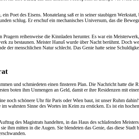
, ein Poet des Eisens. Monatelang saß er in seiner staubigen Werksta
Stunden schlug. Er erschuf ein mechanisches Universum, das die Bewegu
n Pragern reihenweise die Kinnladen herunter. Es war ein Meisterwerk
erk zu bestaunen. Meister Hanuš wurde über Nacht berühmt. Doch wer
nde der menschlichen Natur schlecht. Das Genie hatte seine Schuldigke
rat
mmen und schmiedeten einen finsteren Plan. Die Nachricht hatte die 
ürsten boten ihm Unmengen an Geld, damit er ihre Residenzen mit eine
e noch schönere Uhr für Paris oder Wien baut, ist unser Ruhm dahin!“, 
ere im wahrsten Sinne des Wortes im Keim zu ersticken. Es ist ein hoc
uftrag des Magistrats handelten, in das Haus des schlafenden Meisters e
 sie ihm mitten in die Augen. Sie blendeten das Genie, das diese Stad
 verschwanden.