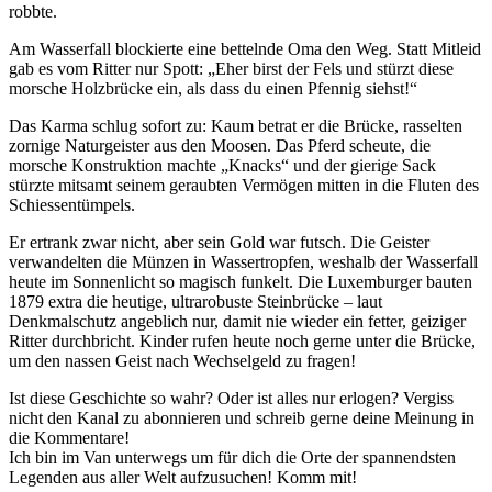
robbte.
Am Wasserfall blockierte eine bettelnde Oma den Weg. Statt Mitleid
gab es vom Ritter nur Spott: „Eher birst der Fels und stürzt diese
morsche Holzbrücke ein, als dass du einen Pfennig siehst!“
Das Karma schlug sofort zu: Kaum betrat er die Brücke, rasselten
zornige Naturgeister aus den Moosen. Das Pferd scheute, die
morsche Konstruktion machte „Knacks“ und der gierige Sack
stürzte mitsamt seinem geraubten Vermögen mitten in die Fluten des
Schiessentümpels.
Er ertrank zwar nicht, aber sein Gold war futsch. Die Geister
verwandelten die Münzen in Wassertropfen, weshalb der Wasserfall
heute im Sonnenlicht so magisch funkelt. Die Luxemburger bauten
1879 extra die heutige, ultrarobuste Steinbrücke – laut
Denkmalschutz angeblich nur, damit nie wieder ein fetter, geiziger
Ritter durchbricht. Kinder rufen heute noch gerne unter die Brücke,
um den nassen Geist nach Wechselgeld zu fragen!
Ist diese Geschichte so wahr? Oder ist alles nur erlogen? Vergiss
nicht den Kanal zu abonnieren und schreib gerne deine Meinung in
die Kommentare!
Ich bin im Van unterwegs um für dich die Orte der spannendsten
Legenden aus aller Welt aufzusuchen! Komm mit!