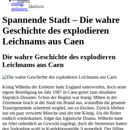
Touren
Jakobsweg
Spannende Stadt – Die wahre
Die steinernen Wächter der Biskaya: Die
Legende von Saturraran in Ondarroa
Geschichte des explodieren
Leichnams aus Caen
Die wahre Geschichte des explodieren
Leichnams aus Caen
König Wilhelm der Eroberer hatte England unterworfen, doch seine
eigene Beerdigung im Jahr 1087 in Caen geriet zum absoluten
Slapstick-Desaster. Schon der Beginn war feurig: Mitten in der
Zeremonie brach in der Stadt ein Brand aus, woraufhin die gesamte
Trauergemeinde schreiend weglief, um zu löschen. Zurück blieben
nur ein paar verwirrte Mönche und der tote König. Als die Reiter
endlich wiederkamen, folgte das logistische Drama. Wilhelm hatte
im Alter ordentlich an Gewicht zugelegt, doch die Steinmetze hatten
den Sarkophag wohl in Konfektionsgröße S gemeißelt. Der füllige