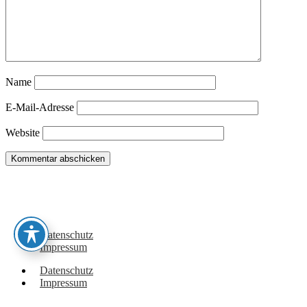
Name
E-Mail-Adresse
Website
Du hast noch Tipps für Wohnmobil, Camper, Vanlifer oder sehenswerte Orte
in dieser Region? Oder vielleicht eigene Erlebnisse dazu? Dann schreib sie
gerne hier in die Kommentare!
Datenschutz
Impressum
Datenschutz
Impressum