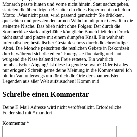
Monarch passte hinten und vorne nicht hinein. Statt nachzugeben,
starteten die übereifrigen Bestatter ein rüdes Experiment nach dem
Motto: „Was nicht passt, wird passend gemacht!“ Sie drückten,
quetschten und pressten den armen Wilhelm mit purer Gewalt in die
steinerne Nische. Das blieb nicht ohne Folgen: Der durch die
Sommerhitze stark aufgeblähte königliche Bauch hielt dem Druck
nicht stand und platzte mit einem dumpfen Knall. Ein wahrhaft
infernalischer, bestialischer Gestank schoss durch die ehrwürdige
Abtei. Die Mönche peitschten die restlichen Gebete in Rekordzeit
durch, während sich die edlen Trauergäste fluchtartig und laut
würgend die Nase haltend ins Freie retteten. Ein wahrlich
bombastischer Abgang! Ist diese Legende so wahr? Oder ist alles
nur erlogen? Schreib gerne deine Meinung in die Kommentare! Ich
bin im Van unterwegs um für dich die Orte der spannendsten
Legenden aus aller Welt aufzusuchen! Komm mit!
Schreibe einen Kommentar
Deine E-Mail-Adresse wird nicht veröffentlicht.
Erforderliche
Felder sind mit
*
markiert
Kommentar
*