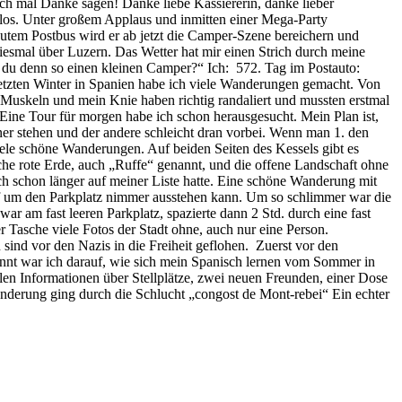
ch mal Danke sagen! Danke liebe Kassiererin, danke lieber
t los. Unter großem Applaus und inmitten einer Mega-Party
utem Postbus wird er ab jetzt die Camper-Szene bereichern und
esmal über Luzern. Das Wetter hat mir einen Strich durch meine
du denn so einen kleinen Camper?“ Ich: 572. Tag im Postauto:
tzten Winter in Spanien habe ich viele Wanderungen gemacht. Von
 Muskeln und mein Knie haben richtig randaliert und mussten erstmal
Eine Tour für morgen habe ich schon herausgesucht. Mein Plan ist,
er stehen und der andere schleicht dran vorbei. Wenn man 1. den
iele schöne Wanderungen. Auf beiden Seiten des Kessels gibt es
sche rote Erde, auch „Ruffe“ genannt, und die offene Landschaft ohne
h schon länger auf meiner Liste hatte. Eine schöne Wanderung mit
f um den Parkplatz nimmer ausstehen kann. Um so schlimmer war die
 am fast leeren Parkplatz, spazierte dann 2 Std. durch eine fast
 Tasche viele Fotos der Stadt ohne, auch nur eine Person.
ind vor den Nazis in die Freiheit geflohen. Zuerst vor den
nnt war ich darauf, wie sich mein Spanisch lernen vom Sommer in
ollen Informationen über Stellplätze, zwei neuen Freunden, einer Dose
anderung ging durch die Schlucht „congost de Mont-rebei“ Ein echter