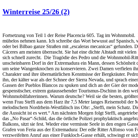
Winterreise 25/26 (2)
Fortsetzung von Teil 1 der Reise Placencia 605. Tag im Wohnmobil. I
mühelos nehmen kann. Ich schreibe das Wort bewusst auf Spanisch, we
oder bei Bilbao ganze Straßen mit „escaleras mecanicas“ gefunden. D
Cáceres am meisten überrascht. Sie hat eine dichte Altstadt mit viel
sich schnell zurecht. Die Tragödie des Pedro und die Wohnmobil-Ritte
unscheinbaren Dorf in der Extremadura ein Mann, dessen Schönheit d
um seine Wangenknochen zu konservieren. Zwei Damen verfielen ihm hof
Charakter und ihre übernatürlichen Kenntnisse der Bergkräuter. Pedro,
ihn, der kälter war als der Schnee der Sierra Nevada, und sprach ein
Gassen der Pueblos Blancos zu spuken und dich an der Gier der moder
gespenstischer, extrem gutaussehender Tourismus-Dschinn in den weiß
Wohnmobilfahrerinnen. Warum deutsche? Weil sie die besten, größten 
wenn Frau Steffi aus dem Harz ihr 7,5 Meter langes Reisemobil der M
melodischem Nordrhein-Westfälisch ins Ohr: „Steffi, mein Schatz. Die 
die Aussicht ist es wert.“ Am nächsten Morgen folgt Steffi, angetrieb
das „No Pasar“-Schild, das die örtliche Polizei prophylaktisch angeb
Balkons, sitzt sie fest. Wieder eine vermisste Seele in den engen Ga
Grafen von Feria aus der Extremadura: Der edle Ritter Alfonso von F
verzweifelten Anruf aus einer Funkloch-Gasse erhält, schwingt er si