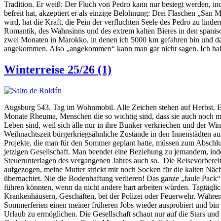
Tradition. Er weiß: Der Fluch von Pedro kann nur besiegt werden, in
befreit hat, akzeptiert er als einzige Belohnung: Drei Flaschen „San 
wird, hat die Kraft, die Pein der verfluchten Seele des Pedro zu linde
Romantik, des Wahnsinns und des extrem kalten Bieres in den spanis
zwei Monaten in Marokko, in denen ich 5000 km gefahren bin und dab
angekommen. Also „angekommen“ kann man gar nicht sagen. Ich habs
Winterreise 25/26 (1)
Augsburg 543. Tag im Wohnmobil. Alle Zeichen stehen auf Herbst. Ei
Monate Rheuma, Menschen die so wichtig sind, dass sie auch noch mit
Leben sind, weil sich alle nur in ihre Bunker verkriechen und der Wint
Weihnachtszeit bürgerkriegsähnliche Zustände in den Innenstädten a
Projekte, die man für den Sommer geplant hatte, müssen zum Abschlu
jetzigen Gesellschaft. Man beendet eine Beziehung zu jemandem, inde
Steuerunterlagen des vergangenen Jahres auch so. Die Reisevorbereit
aufgezogen, meine Mutter strickt mir noch Socken für die kalten Näc
übernachtet. Nie die Bodenhaftung verlieren! Das ganze „faule Pack“ (
führen könnten, wenn da nicht andere hart arbeiten würden. Tagtäglich
Krankenhäusern, Geschäften, bei der Polizei oder Feuerwehr. Währen
Sommerferien einen meiner früheren Jobs wieder ausprobiert und bin
Urlaub zu ermöglichen. Die Gesellschaft schaut nur auf die Stars u