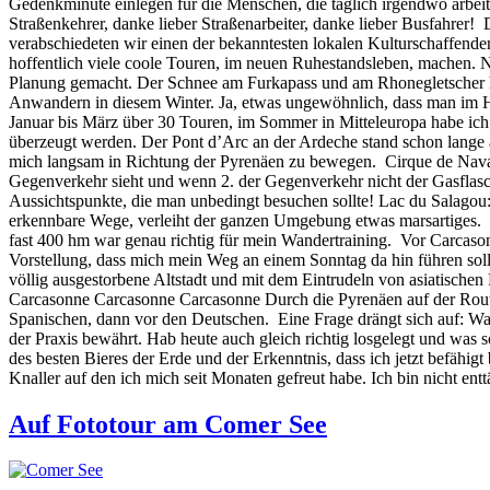
Gedenkminute einlegen für die Menschen, die täglich irgendwo arbei
Straßenkehrer, danke lieber Straßenarbeiter, danke lieber Busfahrer!
verabschiedeten wir einen der bekanntesten lokalen Kulturschaffend
hoffentlich viele coole Touren, im neuen Ruhestandsleben, machen. 
Planung gemacht. Der Schnee am Furkapass und am Rhonegletscher ha
Anwandern in diesem Winter. Ja, etwas ungewöhnlich, dass man im H
Januar bis März über 30 Touren, im Sommer in Mitteleuropa habe ich 
überzeugt werden. Der Pont d’Arc an der Ardeche stand schon lange a
mich langsam in Richtung der Pyrenäen zu bewegen. Cirque de Navace
Gegenverkehr sieht und wenn 2. der Gegenverkehr nicht der Gasflasch
Aussichtspunkte, die man unbedingt besuchen sollte! Lac du Salagou: 
erkennbare Wege, verleiht der ganzen Umgebung etwas marsartiges. D
fast 400 hm war genau richtig für mein Wandertraining. Vor Carca
Vorstellung, dass mich mein Weg an einem Sonntag da hin führen soll
völlig ausgestorbene Altstadt und mit dem Eintrudeln von asiatischen
Carcasonne Carcasonne Carcasonne Durch die Pyrenäen auf der Route d
Spanischen, dann vor den Deutschen. Eine Frage drängt sich auf: W
der Praxis bewährt. Hab heute auch gleich richtig losgelegt und was s
des besten Bieres der Erde und der Erkenntnis, dass ich jetzt befäh
Knaller auf den ich mich seit Monaten gefreut habe. Ich bin nicht e
Auf Fototour am Comer See