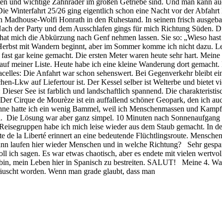
ten und wichtige Zahnräder im großen Getriebe sind. Und man kann au
 Die Winterfahrt 25/26 ging eigentlich schon eine Nacht vor der Abfahr
en Madhouse-Wolfi Honrath in den Ruhestand. In seinem frisch ausgeba
Nach der Party und dem Ausschlafen gings für mich Richtung Süden. Di
t mich die Abkürzung nach Genf nehmen lassen. Sie so: „Wieso hast 
erbst mit Wandern beginnt, aber im Sommer komme ich nicht dazu. Le
fast gar keine gemacht. Die ersten Meter waren heute sehr hart. Meine
uf meiner Liste. Heute habe ich eine kleine Wanderung dort gemacht. 
lles: Die Anfahrt war schon sehenswert. Bei Gegenverkehr bleibt ein
en-Lkw auf Liefertour ist. Der Kessel selber ist Welterbe und bietet v
Dieser See ist farblich und landschaftlich spannend. Die charakteristi
er Cirque de Mourèze ist ein auffallend schöner Geopark, den ich auc
sonne hatte ich ein wenig Bammel, weil ich Menschenmassen und Kamp
. Die Lösung war aber ganz simpel. 10 Minuten nach Sonnenaufgang war
 Reisegruppen habe ich mich leise wieder aus dem Staub gemacht. In der
e la Liberté erinnert an eine bedeutende Flüchtlingsroute. Menschen s
ann laufen hier wieder Menschen und in welche Richtung? Sehr gespa
oll ich sagen. Es war etwas chaotisch, aber es endete mit vielen wertv
igt bin, mein Leben hier in Spanisch zu bestreiten. SALUT! Meine 4. W
nttäuscht worden. Wenn man grade glaubt, dass man