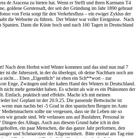
rra de Aracena zu bieten hat. Wenn er Steffi und ihren Karmann T4
eine, goldene Gerstensaft, der seit der Gründung im Jahr 1890 gebraut
lfonso von Feria sorgt für den Verkehrsfluss – ein ewiger Zyklus der
abt die Webseite zu führen. Der Winter war voller Ereignisse. Nach
ach Spanien. Dann die Küste hoch und nach 160 Tagen in Deutschland
wort! Nach dem Herbst wird Winter kommen und das sind nun mal 7
ist die Jahreszeit, in der du überlegst, ob deine Nachbarn noch am
n da nicht… Eben „Eigentlich“ ist eben ein Sch**wort – zur
n von Enge, Zwängen und der kalten Hand des Winters in Deutschland.
h nicht mehr gemeldet haben. Es scheint als wär es ein Phänomen der
t. Einfach, praktisch und effektiv. Mache ich mit meinen
der los! Geplant ist der 20.9.25. Die passende Bettwäsche ist
en, wenn man nachts bei -5 Grad in den spanischen Bergen im Auto
“ Medienmachern sollte nie vergessen, dass sie ihr Leben nie so
en wir gerade sind. Wir verlassen uns auf Busfahrer, Personal in
“ Dingen des Alltags. Auch aus diesem Grund habe ich in den
geholfen, ein paar Menschen, die das ganze Jahr performen, den
sauger und Schmarotzer der Allgemeinheit. Bitte einmal am Tag eine