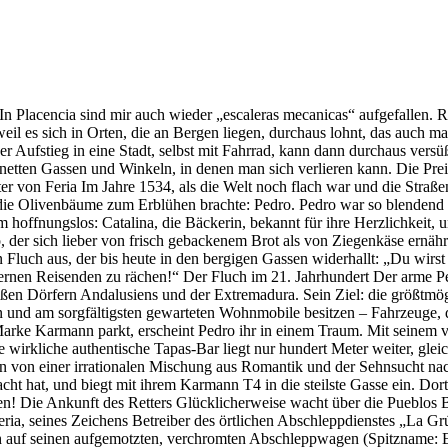
n Placencia sind mir auch wieder „escaleras mecanicas“ aufgefallen. 
il es sich in Orten, die an Bergen liegen, durchaus lohnt, das auch 
er Aufstieg in eine Stadt, selbst mit Fahrrad, kann dann durchaus ver
en netten Gassen und Winkeln, in denen man sich verlieren kann. Die Pr
r von Feria Im Jahre 1534, als die Welt noch flach war und die Straße
ie Olivenbäume zum Erblühen brachte: Pedro. Pedro war so blendend gu
fnungslos: Catalina, die Bäckerin, bekannt für ihre Herzlichkeit, und
 der sich lieber von frisch gebackenem Brot als von Ziegenkäse ernährte
en Fluch aus, der bis heute in den bergigen Gassen widerhallt: „Du wirs
nen Reisenden zu rächen!“ Der Fluch im 21. Jahrhundert Der arme Pedro
en Dörfern Andalusiens und der Extremadura. Sein Ziel: die größtmögli
und am sorgfältigsten gewarteten Wohnmobile besitzen – Fahrzeuge, die
arke Karmann parkt, erscheint Pedro ihr in einem Traum. Mit seinem ve
wirkliche authentische Tapas-Bar liegt nur hundert Meter weiter, gleich
en von einer irrationalen Mischung aus Romantik und der Sehnsucht nach
racht hat, und biegt mit ihrem Karmann T4 in die steilste Gasse ein. D
ssen! Die Ankunft des Retters Glücklicherweise wacht über die Pueblos 
eria, seines Zeichens Betreiber des örtlichen Abschleppdienstes „La 
ch auf seinen aufgemotzten, verchromten Abschleppwagen (Spitzname: El