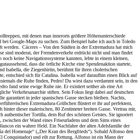
Rolltreppen, mit denen man innerorts größere Höhenunterschiede
mal bei Google-Maps zu suchen. Zum Beispiel habe ich auch in Toledo
süßt werden. Cáceres – Von den Städten in der Extremadura hat mich
eise sind moderat, der Fremdenverkehr erdrückt nicht und man findet
n noch keine Navigationssysteme kannten, lebte in einem kleinen,
taussehend, dass die örtliche Kirche eine Spendenaktion startete,
 Isabella, die Ziegenhirtin, berühmt für ihren cholerischen
, entschied sich für Catalina. Isabella warf daraufhin einen Blick auf
t niemals die Ruhe finden, Pedro! Du wirst dazu verdammt sein, in den
 fand seine ewige Ruhe nie. Er existiert seither als eine Art
che Verkehrsanarchie stiften. Sein Fokus liegt dabei auf deutschen
 garantiert in jeder spanischen Gasse stecken bleiben. Nachts,
rführerischen Extremadura-Grübchen flüstert er ihr auf perfektem,
 hinter dieser malerischen, 80 Zentimeter breiten Gasse. Vertrau mir,
 authentischer Tortilla, dem Ruf des schönen Geistes. Sie ignoriert
ort, zwischen der Wand eines Friseurladens und dem Sims eines
Blancos ein wahrer Held. Ein Nachfahre der alten Adelsfamilie der
Grúa del Homenaje“ („Der Kran des Bergfrieds“). Sobald Alfonso den
 Conquistador) und eilt zur Rettung. Alfonso ist ein Mann der