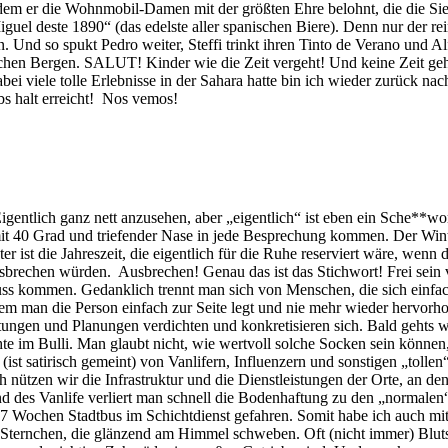
dem er die Wohnmobil-Damen mit der größten Ehre belohnt, die die Sie
Miguel deste 1890“ (das edelste aller spanischen Biere). Denn nur der r
rn. Und so spukt Pedro weiter, Steffi trinkt ihren Tinto de Verano und A
chen Bergen. SALUT! Kinder wie die Zeit vergeht! Und keine Zeit geh
ei viele tolle Erlebnisse in der Sahara hatte bin ich wieder zurück n
 halt erreicht! Nos vemos!
gentlich ganz nett anzusehen, aber „eigentlich“ ist eben ein Sche**
 40 Grad und triefender Nase in jede Besprechung kommen. Der Winter 
er ist die Jahreszeit, die eigentlich für die Ruhe reserviert wäre, wen
usbrechen würden. Ausbrechen! Genau das ist das Stichwort! Frei sei
ss kommen. Gedanklich trennt man sich von Menschen, die sich einfac
m man die Person einfach zur Seite legt und nie mehr wieder hervorhol
ungen und Planungen verdichten und konkretisieren sich. Bald gehts wie
hte im Bulli. Man glaubt nicht, wie wertvoll solche Socken sein könn
ist satirisch gemeint) von Vanlifern, Influenzern und sonstigen „tollen
 nützen wir die Infrastruktur und die Dienstleistungen der Orte, an den
d des Vanlife verliert man schnell die Bodenhaftung zu den „normalen
 7 Wochen Stadtbus im Schichtdienst gefahren. Somit habe ich auch mit
nd Sternchen, die glänzend am Himmel schweben. Oft (nicht immer) Blut