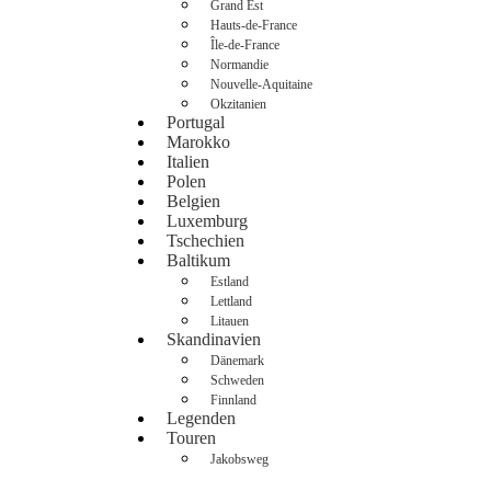
Grand Est
Hauts-de-France
Île-de-France
Normandie
Nouvelle-Aquitaine
Okzitanien
Portugal
Marokko
Italien
Polen
Belgien
Luxemburg
Tschechien
Baltikum
Estland
Lettland
Litauen
Skandinavien
Dänemark
Schweden
Finnland
Legenden
Touren
Jakobsweg