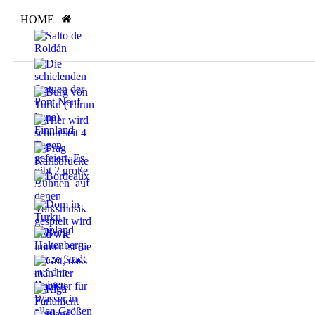
HOME
Winterreise 25/26 (1)
Witziges – Die schielenden Statuen der Pont Neu
Die grausamen Schatten der Burg Turku: Vom s
Das Ei des Kaisers: Wie Prags berühmteste Brü
Die Stimme im Turm: Die Legende der Grosse C
Der schwebende Bischof von Turku: Heiliger Schu
Die Legende vom Raubritter von der Burg Halt
Saragossa