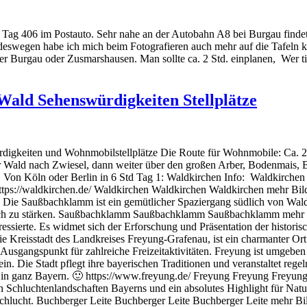
e Tag 406 im Postauto. Sehr nahe an der Autobahn A8 bei Burgau findet
 deswegen habe ich mich beim Fotografieren auch mehr auf die Tafeln k
r Burgau oder Zusmarshausen. Man sollte ca. 2 Std. einplanen, Wer tiefer
ald Sehenswürdigkeiten Stellplätze
digkeiten und Wohnmobilstellplätze Die Route für Wohnmobile: Ca. 
r Wald nach Zwiesel, dann weiter über den großen Arber, Bodenmais,
on Köln oder Berlin in 6 Std Tag 1: Waldkirchen Info: Waldkirchen is
tps://waldkirchen.de/ Waldkirchen Waldkirchen Waldkirchen mehr Bil
ie Saußbachklamm ist ein gemütlicher Spaziergang südlich von Waldkir
um sich zu stärken. Saußbachklamm Saußbachklamm Saußbachklamm me
ressierte. Es widmet sich der Erforschung und Präsentation der histori
e Kreisstadt des Landkreises Freyung-Grafenau, ist ein charmanter Ort
 Ausgangspunkt für zahlreiche Freizeitaktivitäten. Freyung ist umgeb
. Die Stadt pflegt ihre bayerischen Traditionen und veranstaltet reg
erei in ganz Bayern. 🙂 https://www.freyung.de/ Freyung Freyung Freyu
n Schluchtenlandschaften Bayerns und ein absolutes Highlight für Natu
hlucht. Buchberger Leite Buchberger Leite Buchberger Leite mehr B