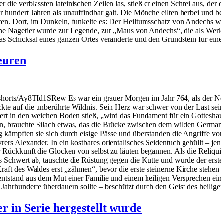
e verblassten lateinischen Zeilen las, stieß er einen Schrei aus, der d
r hundert Jahren als unauffindbar galt. Die Mönche eilten herbei und
egten. Dort, im Dunkeln, funkelte es: Der Heiltumsschatz von Andechs w
eine Nagetier wurde zur Legende, zur „Maus von Andechs“, die als Werkz
s Schicksal eines ganzen Ortes veränderte und den Grundstein für eine
euren
horts/Ay8TId1SRew Es war ein grauer Morgen im Jahr 764, als der Nebe
kte auf die unberührte Wildnis. Sein Herz war schwer von der Last se
hwert in den weichen Boden stieß, „wird das Fundament für ein Gottesha
ihen, brauchte Silach etwas, das die Brücke zwischen dem wilden Germa
g kämpften sie sich durch eisige Pässe und überstanden die Angriffe 
tyrers Alexander. In ein kostbares orientalisches Seidentuch gehüllt –
er Rückkunft die Glocken von selbst zu läuten begannen. Als die Reliq
as Schwert ab, tauschte die Rüstung gegen die Kutte und wurde der er
Kraft des Waldes erst „zähmen“, bevor die erste steinerne Kirche stehe
 entstand aus dem Mut einer Familie und einem heiligen Versprechen ein
ahrhunderte überdauern sollte – beschützt durch den Geist des heilige
r in Serie hergestellt wurde