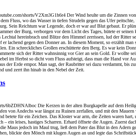
outube.com/shorts/V2Xm3G1h6r4 Der Wind heulte um die Zinnen von Bu
em Fluss, wo das Wasser in tiefen Strudeln gegen das Ufer peitschte, 
r Burg. Sein Reichtum war Legende, doch er war auf Blut gebaut. Er plü
ammer der Burg, verborgen vor dem Licht des Tages, hütete er seinen k
Lechtal hereinbrach und Blitze den Himmel zerrissen, lud der Ritter se
ief er lachend gegen den Donner an. In diesem Moment, so erzählt man s
en. Ein schreckliches Grollen erschütterte den Berg. Es war kein Don
merte sich der Ritter wahnsinnig vor Gier an sein Gold. Er wollte sein
bel im Herbst so dicht vom Fluss aufsteigt, dass man die Hand vor Au
us der Erde empor. Man sagt, der Raubritter sei dazu verdammt, bis zu
d und zerrt ihn hinab in den Nebel der Zeit.
hs
ts/6bZDHNAlboc Die Kerzen in der alten Burgkapelle auf dem Heiligen
rafen von Andechs war längst zu Ruinen zerfallen, und mit den Mauern
und betete für ein Zeichen. Das Kloster war arm, die Zeiten waren hart
sch – ein leises, hastiges Scharren. Erhard öffnete die Augen. Zuerst d
as die Maus jedoch im Maul trug, ließ dem Pater das Blut in den Adern g
tehen, blickte den Mönch mit klugen Augen an und legte das Schriftstück