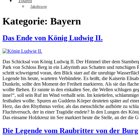
Touren
Jakobsweg
Kategorie:
Bayern
Das Ende von König Ludwig II.
Das Schicksal von König Ludwig II. Der Himmel über dem Starnberge
Park von Schloss Berg in ein Labyrinth aus Schatten und rutschigen
schritt schweigend voran, den Blick starr auf die unruhige Wasserfläch
Legende bis heute, warteten Verbündete. Es heißt, die Kaiserin Elisab
Dunkeln, sollte den Moment der Freiheit markieren. Als sie das flache 
wollte fliehen. Er rannte in den eiskalten See, die Wellen schlugen ge
inne!“, soll sein Ruf im Wind verhallt sein. Im knietiefen, schlamm
festhalten wollte. Spuren an Guddens Körper deuteten später auf ei
Herz, das den Rhythmus verlor, als das menschliche aufhörte zu schla
Fluchtversuch, der in einer Tragödie endete? In den Lungen des Königs
Das einsame Holzkreuz im See markiert heute die Stelle, an der die 
Die Legende vom Raubritter von der Burg