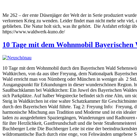
Me 262 – der erste Düsenjäger der Welt der in Serie produziert wurd
verlorenen Krieg zu wenden. Leider findet man nicht mehr sehr viel,
geblieben. Die Natur holt sich, was ihr gehört. Die Anfahrt erfolgt übe
https://www.waldwerk-kuno.de/
10 Tage mit dem Wohnmobil Bayerischen W
10 Tage mit dem Wohnmobil durch den Bayerischen Wald Sehenswür
Waltkirchen, von da aus über Freyung, dem Nationalpark Bayerische
Wald erreicht man von Nürnberg oder München in weniger als 2 Std. V
Ausgangspunkt für Erkundungen in dieser wunderschönen Region. ht
Saußbachklamm bei Waldkirchen: Ein Juwel des Bayerischen Waldes D
sich Parkplätze. Auf halber Wegstrecke befindet sich eine Alm, 
Steig in Waldkirchen ist eine wahre Schatzkammer für Geschichtsinte
durch den Bayerischen Wald führte. Tag 2: Freyung Info: Freyung, di
harmonische Mischung aus Tradition und Moderne und ist ein idealer
laden zu ausgedehnten Spaziergängen, Wanderungen und Radtouren ein
für ihre Herzlichkeit, Gastfreundschaft und die beste Straßenmeist
Buchberger Leite Die Buchberger Leite ist eine der beeindruckendste
wildromantische Bach durch eine enge, von Felswänden umgebene Sc