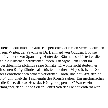
tiefen, bedrohlichen Grau. Ein peitschender Regen verwandelte den
nd sein Wärter, der Psychiater Dr. Bernhard von Gudden. Ludwig
 Luft vibrierte vor Spannung. Hinter den Bäumen, so flüstert es die
en die Kutschen bereitstehen lassen. Ein Signal, ein Licht im
schleunigte plötzlich seine Schritte. Er wollte nicht sterben, er
 seinen Ruf gefährdet sah, stürzte hinterher. „Majestät, halten Sie
der Sehnsucht nach seinem verlorenen Thron, und der Arzt, der ihn
18:54 Uhr blieb die Taschenuhr des Königs stehen. Ein mechanisches
 die Kälte, die das Herz des Königs stoppen ließ? War es ein
angener, der nur noch einen Schritt von der Freiheit entfernt war.