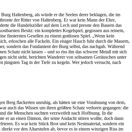
rg Haltenberg, als würde er die Seelen derer beklagen, die im
thronte der Ritter von Haltenberg. Er war kein Mann der Ehre,
nderte die Handelszöller auf dem Lech und presste den Bauern das
ostbarsten Besitz: ein komplettes Kegelspiel, gegossen aus reinem,
ine finstersten Gesellen zu einem gottlosen Spiel. „Wenn kein
ich, erloschen alle Fackeln. Ein eisiger Hauch fuhr durch die Mauern,
ner, sondern das Fundament der Burg selbst, das nachgab. Während
en Schatz nicht lassen – und so riss ihn das schwere Metall mit sich
gen nicht sieht, berichten Wanderer von seltsamen Geräuschen unter
m jüngsten Tag in der Tiefe zu kegeln. Wer jedoch versucht, nach
 Berg flackerten unruhig, als hätten sie eine Vorahnung von dem,
 war auch das Wissen um ihren größten Schatz verloren gegangen: die
, und die Menschen suchten verzweifelt nach Hoffnung. In die
achte er an einen Dämon, der seine Andacht stören wollte, doch dann
efrieren. Es war kein Stück Brot und kein Nestmaterial, sondern ein
 direkt vor den Altarstufen ab, bevor es in einem winzigen Riss im