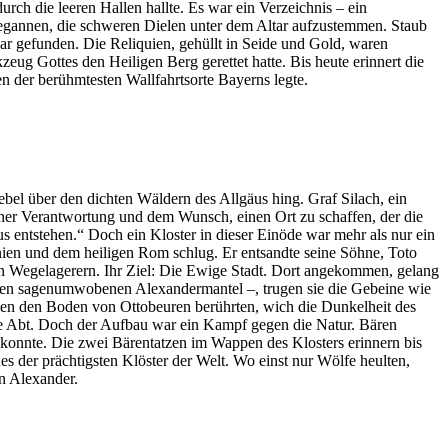
urch die leeren Hallen hallte. Es war ein Verzeichnis – ein
 begannen, die schweren Dielen unter dem Altar aufzustemmen. Staub
ar gefunden. Die Reliquien, gehüllt in Seide und Gold, waren
eug Gottes den Heiligen Berg gerettet hatte. Bis heute erinnert die
n der berühmtesten Wallfahrtsorte Bayerns legte.
l über den dichten Wäldern des Allgäus hing. Graf Silach, ein
iner Verantwortung und dem Wunsch, einen Ort zu schaffen, der die
us entstehen.“ Doch ein Kloster in dieser Einöde war mehr als nur ein
nien und dem heiligen Rom schlug. Er entsandte seine Söhne, Toto
von Wegelagerern. Ihr Ziel: Die Ewige Stadt. Dort angekommen, gelang
 jenen sagenumwobenen Alexandermantel –, trugen sie die Gebeine wie
uien den Boden von Ottobeuren berührten, wich die Dunkelheit des
ste Abt. Doch der Aufbau war ein Kampf gegen die Natur. Bären
n konnte. Die zwei Bärentatzen im Wappen des Klosters erinnern bis
es der prächtigsten Klöster der Welt. Wo einst nur Wölfe heulten,
n Alexander.