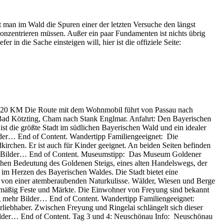
 man im Wald die Spuren einer der letzten Versuche den längst
onzentrieren müssen. Außer ein paar Fundamenten ist nichts übrig
 in die Sache einsteigen will, hier ist die offiziele Seite:
220 KM Die Route mit dem Wohnmobil führt von Passau nach
 Bad Kötzting, Cham nach Stank Englmar. Anfahrt: Den Bayerischen
t die größte Stadt im südlichen Bayerischen Wald und ein idealer
der… End of Content. Wandertipp Familiengeeignet: Die
chen. Er ist auch für Kinder geeignet. An beiden Seiten befinden
hr Bilder… End of Content. Museumstipp: Das Museum Goldener
schen Bedeutung des Goldenen Steigs, eines alten Handelswegs, der
 im Herzen des Bayerischen Waldes. Die Stadt bietet eine
en von einer atemberaubenden Naturkulisse. Wälder, Wiesen und Berge
elmäßig Feste und Märkte. Die Einwohner von Freyung sind bekannt
ng mehr Bilder… End of Content. Wandertipp Familiengeeignet:
rliebhaber. Zwischen Freyung und Ringelai schlängelt sich dieser
ilder… End of Content. Tag 3 und 4: Neuschönau Info: Neuschönau