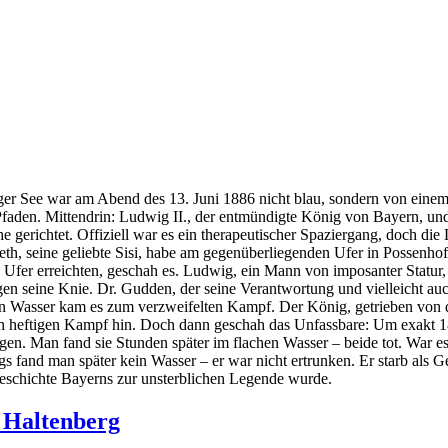
r See war am Abend des 13. Juni 1886 nicht blau, sondern von einem 
 Pfaden. Mittendrin: Ludwig II., der entmündigte König von Bayern, u
e gerichtet. Offiziell war es ein therapeutischer Spaziergang, doch die
eth, seine geliebte Sisi, habe am gegenüberliegenden Ufer in Possenhof
Ufer erreichten, geschah es. Ludwig, ein Mann von imposanter Statur, be
gen seine Knie. Dr. Gudden, der seine Verantwortung und vielleicht auch
igen Wasser kam es zum verzweifelten Kampf. Der König, getrieben von 
nen heftigen Kampf hin. Doch dann geschah das Unfassbare: Um exakt 
gen. Man fand sie Stunden später im flachen Wasser – beide tot. War es
 fand man später kein Wasser – er war nicht ertrunken. Er starb als Gef
Geschichte Bayerns zur unsterblichen Legende wurde.
 Haltenberg