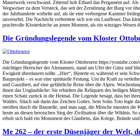
Mauerwerk verschwand. Zitternd hob Erhard das Pergament auf. Als er di
Wegweiser zu dem Versteck, das seit der Zerstörung der Burg vor übe
der Jahrhunderte wirbelte auf, als sie eine verborgene Kammer freil
unversehrt. Die Nachricht verbreitete sich wie ein Lauffeuer. Das kl
prachtvolle Klosterkirche an jenen Moment, als ein winziges Wesen da
Die Gründungslegende vom Kloster Ottob
Die Gründungslegende vom Kloster Ottobeuren https://youtube.com/s
mächtiger Herrscher der Alemannen, stand am Ufer der Günz und blic
Ewigkeit überdauern sollte. „Hier“, flüsterte er, während er sein Sc
Bauprojekt – es war eine spirituelle Festung. Um ihr Kraft zu verle
und Gauzibert, auf eine gefährliche Reise über die Alpen. Wochenlan
ihnen das Unglaubliche: Sie erhielten die Reliquien des heiligen Mär
einen Schatz zurück in die Heimat. Die Legende besagt, dass bei ihr
Waldes. Silach sah darin das Zeichen Gottes. Sein Sohn Toto legte d
streiften durch die Baustelle, und man sagt, die Mönche mussten die 
heute an diesen heroischen Sieg der Zivilisation über die Wildnis. So
erhob sich bald ein Monument des Glaubens, das Kriege, Brände und J
Me 262 – der erste Düsenjäger der Welt, de