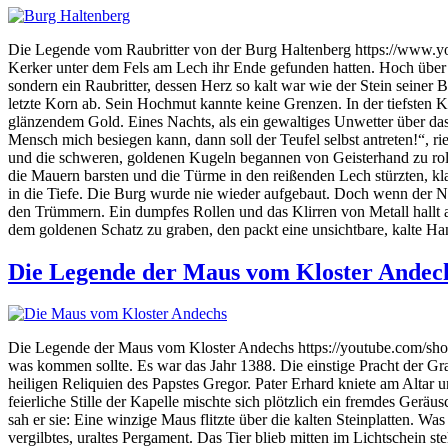
Die Legende vom Raubritter von der Burg Haltenberg https://www.y
Kerker unter dem Fels am Lech ihr Ende gefunden hatten. Hoch über d
sondern ein Raubritter, dessen Herz so kalt war wie der Stein seine
letzte Korn ab. Sein Hochmut kannte keine Grenzen. In der tiefsten K
glänzendem Gold. Eines Nachts, als ein gewaltiges Unwetter über das 
Mensch mich besiegen kann, dann soll der Teufel selbst antreten!“, r
und die schweren, goldenen Kugeln begannen von Geisterhand zu roll
die Mauern barsten und die Türme in den reißenden Lech stürzten, klam
in die Tiefe. Die Burg wurde nie wieder aufgebaut. Doch wenn der Ne
den Trümmern. Ein dumpfes Rollen und das Klirren von Metall hallt a
dem goldenen Schatz zu graben, den packt eine unsichtbare, kalte Han
Die Legende der Maus vom Kloster Andec
Die Legende der Maus vom Kloster Andechs https://youtube.com/shor
was kommen sollte. Es war das Jahr 1388. Die einstige Pracht der G
heiligen Reliquien des Papstes Gregor. Pater Erhard kniete am Altar 
feierliche Stille der Kapelle mischte sich plötzlich ein fremdes Geräu
sah er sie: Eine winzige Maus flitzte über die kalten Steinplatten. W
vergilbtes, uraltes Pergament. Das Tier blieb mitten im Lichtschein s