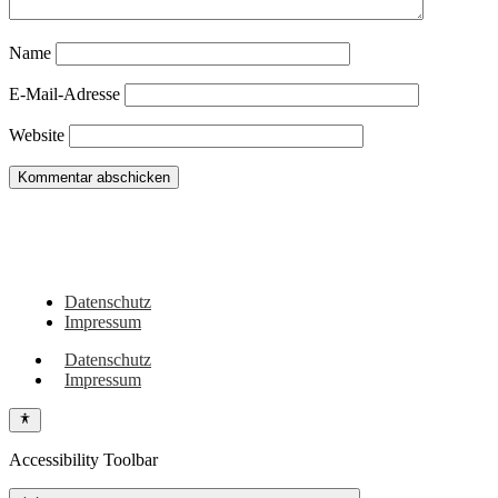
Name
E-Mail-Adresse
Website
Du hast noch Tipps für Wohnmobil, Camper, Vanlifer oder sehenswerte Orte
in dieser Region? Oder vielleicht eigene Erlebnisse dazu? Dann schreib sie
gerne hier in die Kommentare!
Datenschutz
Impressum
Datenschutz
Impressum
Accessibility Toolbar