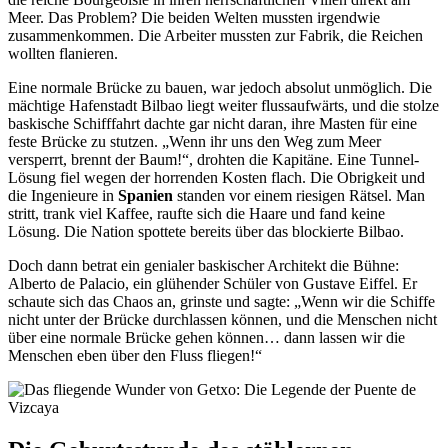
Meer. Das Problem? Die beiden Welten mussten irgendwie
zusammenkommen. Die Arbeiter mussten zur Fabrik, die Reichen
wollten flanieren.
Eine normale Brücke zu bauen, war jedoch absolut unmöglich. Die
mächtige Hafenstadt Bilbao liegt weiter flussaufwärts, und die stolze
baskische Schifffahrt dachte gar nicht daran, ihre Masten für eine
feste Brücke zu stutzen. „Wenn ihr uns den Weg zum Meer
versperrt, brennt der Baum!“, drohten die Kapitäne. Eine Tunnel-
Lösung fiel wegen der horrenden Kosten flach. Die Obrigkeit und
die Ingenieure in
Spanien
standen vor einem riesigen Rätsel. Man
stritt, trank viel Kaffee, raufte sich die Haare und fand keine
Lösung. Die Nation spottete bereits über das blockierte Bilbao.
Doch dann betrat ein genialer baskischer Architekt die Bühne:
Alberto de Palacio, ein glühender Schüler von Gustave Eiffel. Er
schaute sich das Chaos an, grinste und sagte: „Wenn wir die Schiffe
nicht unter der Brücke durchlassen können, und die Menschen nicht
über eine normale Brücke gehen können… dann lassen wir die
Menschen eben über den Fluss fliegen!“