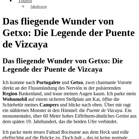
Touren
Bardenas Reales
Jakobsweg
Das fliegende Wunder von
Getxo: Die Legende der Puente
de Vizcaya
Das fliegende Wunder von Getxo: Die
Legende der Puente de Vizcaya
Ich komme nach
Portugalete
und
Getxo
, zwei charmante Vororte
direkt an der Flussmündung des Nervión in der pulsierenden
Region
Baskenland, und traue meinen Augen kaum. Ich parke mein
Wohnmobil
auf einem sicheren Stellplatz am Kai, öffne die
Schiebetür meines
Campers
und blicke nach oben. Über mir ragt
ein stählernes Monster in den Himmel: die
Puente de Vizcaya
. Ein
monumentales, über 60 Meter hohes Eiffelturm-ähnliches Gerüst aus
dem späten 19. Jahrhundert, das die beiden Ufer verbindet.
Ich packe mein treues Faltrad
Rocinante
aus dem Heck und rolle
ehrfürchtig auf die Brücke zu. Doch halt – das ist keine normale