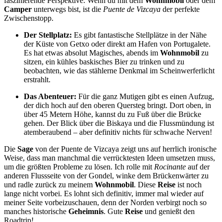
faszinierende Perspektive. Wenn du mit dem
Wohnmobil
oder dem
Camper
unterwegs bist, ist die
Puente de Vizcaya
der perfekte
Zwischenstopp.
Der Stellplatz:
Es gibt fantastische Stellplätze in der Nähe
der Küste von Getxo oder direkt am Hafen von Portugalete.
Es hat etwas absolut Magisches, abends im
Wohnmobil
zu
sitzen, ein kühles baskisches Bier zu trinken und zu
beobachten, wie das stählerne Denkmal im Scheinwerferlicht
erstrahlt.
Das Abenteuer:
Für die ganz Mutigen gibt es einen Aufzug,
der dich hoch auf den oberen Quersteg bringt. Dort oben, in
über 45 Metern Höhe, kannst du zu Fuß über die Brücke
gehen. Der Blick über die Biskaya und die Flussmündung ist
atemberaubend – aber definitiv nichts für schwache Nerven!
Die
Sage
von der Puente de Vizcaya zeigt uns auf herrlich ironische
Weise, dass man manchmal die verrücktesten Ideen umsetzen muss,
um die größten Probleme zu lösen. Ich rolle mit
Rocinante
auf der
anderen Flussseite von der Gondel, winke dem Brückenwärter zu
und radle zurück zu meinem
Wohnmobil
. Diese
Reise
ist noch
lange nicht vorbei. Es lohnt sich definitiv, immer mal wieder auf
meiner Seite vorbeizuschauen, denn der Norden verbirgt noch so
manches historische
Geheimnis
. Gute
Reise
und genießt den
Roadtrip!