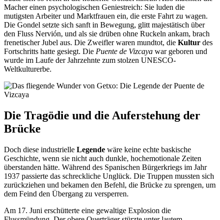
Macher einen psychologischen Geniestreich: Sie luden die
mutigsten Arbeiter und Marktfrauen ein, die erste Fahrt zu wagen.
Die Gondel setzte sich sanft in Bewegung, glitt majestätisch über
den Fluss Nervión, und als sie drüben ohne Ruckeln ankam, brach
frenetischer Jubel aus. Die Zweifler waren mundtot, die
Kultur
des
Fortschritts hatte gesiegt. Die
Puente de Vizcaya
war geboren und
wurde im Laufe der Jahrzehnte zum stolzen UNESCO-
Weltkulturerbe.
Die Tragödie und die Auferstehung der
Brücke
Doch diese industrielle
Legende
wäre keine echte baskische
Geschichte, wenn sie nicht auch dunkle, hochemotionale Zeiten
überstanden hätte. Während des Spanischen Bürgerkriegs im Jahr
1937 passierte das schreckliche Unglück. Die Truppen mussten sich
zurückziehen und bekamen den Befehl, die Brücke zu sprengen, um
dem Feind den Übergang zu versperren.
Am 17. Juni erschütterte eine gewaltige Explosion die
Flussmündung. Der obere Querträger stürzte unter lautem,