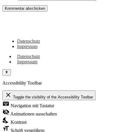
Du hast noch Tipps für Wohnmobil, Camper, Vanlifer oder sehenswerte Orte
in dieser Region? Oder vielleicht eigene Erlebnisse dazu? Dann schreib sie
gerne hier in die Kommentare!
Datenschutz
Impressum
Datenschutz
Impressum
Accessibility Toolbar
close
Toggle the visibility of the Accessibility Toolbar
keyboard
Navigation mit Tastatur
visibility_off
Animationen ausschalten
nights_stay
Kontrast
format_size
Schrift vergrößern