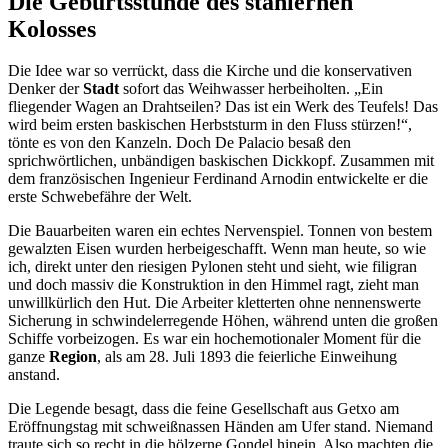
Die Geburtsstunde des stählernen
Kolosses
Die Idee war so verrückt, dass die Kirche und die konservativen
Denker der
Stadt
sofort das Weihwasser herbeiholten. „Ein
fliegender Wagen an Drahtseilen? Das ist ein Werk des Teufels! Das
wird beim ersten baskischen Herbststurm in den Fluss stürzen!“,
tönte es von den Kanzeln. Doch De Palacio besaß den
sprichwörtlichen, unbändigen baskischen Dickkopf. Zusammen mit
dem französischen Ingenieur Ferdinand Arnodin entwickelte er die
erste Schwebefähre der Welt.
Die Bauarbeiten waren ein echtes Nervenspiel. Tonnen von bestem
gewalzten Eisen wurden herbeigeschafft. Wenn man heute, so wie
ich, direkt unter den riesigen Pylonen steht und sieht, wie filigran
und doch massiv die Konstruktion in den Himmel ragt, zieht man
unwillkürlich den Hut. Die Arbeiter kletterten ohne nennenswerte
Sicherung in schwindelerregende Höhen, während unten die großen
Schiffe vorbeizogen. Es war ein hochemotionaler Moment für die
ganze
Region
, als am 28. Juli 1893 die feierliche Einweihung
anstand.
Die Legende besagt, dass die feine Gesellschaft aus Getxo am
Eröffnungstag mit schweißnassen Händen am Ufer stand. Niemand
traute sich so recht in die hölzerne Gondel hinein. Also machten die