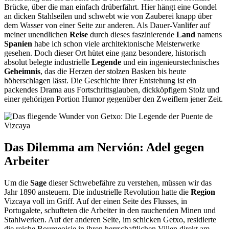
Brücke, über die man einfach drüberfährt. Hier hängt eine Gondel
an dicken Stahlseilen und schwebt wie von Zauberei knapp über
dem Wasser von einer Seite zur anderen. Als Dauer-Vanlifer auf
meiner unendlichen
Reise
durch dieses faszinierende
Land
namens
Spanien
habe ich schon viele architektonische Meisterwerke
gesehen. Doch dieser Ort hütet eine ganz besondere, historisch
absolut belegte industrielle
Legende
und ein ingenieurstechnisches
Geheimnis
, das die Herzen der stolzen Basken bis heute
höherschlagen lässt. Die Geschichte ihrer Entstehung ist ein
packendes Drama aus Fortschrittsglauben, dickköpfigem Stolz und
einer gehörigen Portion Humor gegenüber den Zweiflern jener Zeit.
Das Dilemma am Nervión: Adel gegen
Arbeiter
Um die
Sage
dieser Schwebefähre zu verstehen, müssen wir das
Jahr 1890 ansteuern. Die industrielle Revolution hatte die
Region
Vizcaya voll im Griff. Auf der einen Seite des Flusses, in
Portugalete, schufteten die Arbeiter in den rauchenden Minen und
Stahlwerken. Auf der anderen Seite, im schicken Getxo, residierte
die reiche Bourgeoisie in ihren herrschaftlichen Villen direkt am