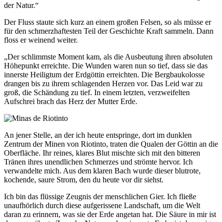
der Natur.“
Der Fluss staute sich kurz an einem großen Felsen, so als müsse er
für den schmerzhaftesten Teil der Geschichte Kraft sammeln. Dann
floss er weinend weiter.
„Der schlimmste Moment kam, als die Ausbeutung ihren absoluten
Höhepunkt erreichte. Die Wunden waren nun so tief, dass sie das
innerste Heiligtum der Erdgöttin erreichten. Die Bergbaukolosse
drangen bis zu ihrem schlagenden Herzen vor. Das Leid war zu
groß, die Schändung zu tief. In einem letzten, verzweifelten
Aufschrei brach das Herz der Mutter Erde.
An jener Stelle, an der ich heute entspringe, dort im dunklen
Zentrum der Minen von Riotinto, traten die Qualen der Göttin an die
Oberfläche. Ihr reines, klares Blut mischte sich mit den bitteren
Tränen ihres unendlichen Schmerzes und strömte hervor. Ich
verwandelte mich. Aus dem klaren Bach wurde dieser blutrote,
kochende, saure Strom, den du heute vor dir siehst.
Ich bin das flüssige Zeugnis der menschlichen Gier. Ich fließe
unaufhörlich durch diese aufgerissene Landschaft, um die Welt
daran zu erinnern, was sie der Erde angetan hat. Die Säure in mir ist