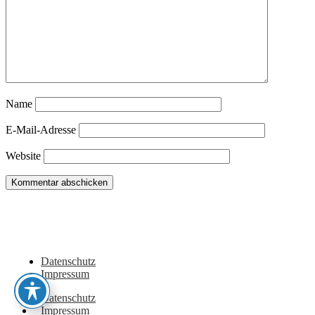
Name
E-Mail-Adresse
Website
Du hast noch Tipps für Wohnmobil, Camper, Vanlifer oder sehenswerte Orte
in dieser Region? Oder vielleicht eigene Erlebnisse dazu? Dann schreib sie
gerne hier in die Kommentare!
Datenschutz
Impressum
Datenschutz
Impressum