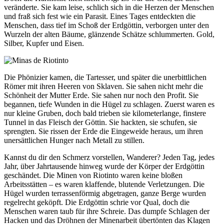
veränderte. Sie kam leise, schlich sich in die Herzen der Menschen
und fraß sich fest wie ein Parasit. Eines Tages entdeckten die
Menschen, dass tief im Schoß der Erdgöttin, verborgen unter den
Wurzeln der alten Bäume, glänzende Schätze schlummerten. Gold,
Silber, Kupfer und Eisen.
Die Phönizier kamen, die Tartesser, und später die unerbittlichen
Römer mit ihren Heeren von Sklaven. Sie sahen nicht mehr die
Schönheit der Mutter Erde. Sie sahen nur noch den Profit. Sie
begannen, tiefe Wunden in die Hügel zu schlagen. Zuerst waren es
nur kleine Gruben, doch bald trieben sie kilometerlange, finstere
Tunnel in das Fleisch der Göttin. Sie hackten, sie schufen, sie
sprengten. Sie rissen der Erde die Eingeweide heraus, um ihren
unersättlichen Hunger nach Metall zu stillen.
Kannst du dir den Schmerz vorstellen, Wanderer? Jeden Tag, jedes
Jahr, über Jahrtausende hinweg wurde der Körper der Erdgöttin
geschändet. Die Minen von Riotinto waren keine bloßen
Arbeitsstätten – es waren klaffende, blutende Verletzungen. Die
Hügel wurden terrassenförmig abgetragen, ganze Berge wurden
regelrecht geköpft. Die Erdgöttin schrie vor Qual, doch die
Menschen waren taub für ihre Schreie. Das dumpfe Schlagen der
Hacken und das Dröhnen der Minenarbeit übertönten das Klagen