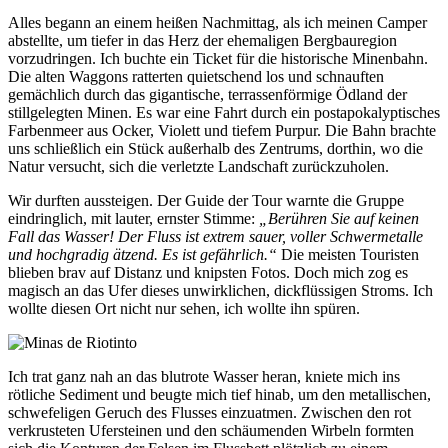
Alles begann an einem heißen Nachmittag, als ich meinen Camper
abstellte, um tiefer in das Herz der ehemaligen Bergbauregion
vorzudringen. Ich buchte ein Ticket für die historische Minenbahn.
Die alten Waggons ratterten quietschend los und schnauften
gemächlich durch das gigantische, terrassenförmige Ödland der
stillgelegten Minen. Es war eine Fahrt durch ein postapokalyptisches
Farbenmeer aus Ocker, Violett und tiefem Purpur. Die Bahn brachte
uns schließlich ein Stück außerhalb des Zentrums, dorthin, wo die
Natur versucht, sich die verletzte Landschaft zurückzuholen.
Wir durften aussteigen. Der Guide der Tour warnte die Gruppe
eindringlich, mit lauter, ernster Stimme:
„Berühren Sie auf keinen
Fall das Wasser! Der Fluss ist extrem sauer, voller Schwermetalle
und hochgradig ätzend. Es ist gefährlich.“
Die meisten Touristen
blieben brav auf Distanz und knipsten Fotos. Doch mich zog es
magisch an das Ufer dieses unwirklichen, dickflüssigen Stroms. Ich
wollte diesen Ort nicht nur sehen, ich wollte ihn spüren.
Ich trat ganz nah an das blutrote Wasser heran, kniete mich ins
rötliche Sediment und beugte mich tief hinab, um den metallischen,
schwefeligen Geruch des Flusses einzuatmen. Zwischen den rot
verkrusteten Ufersteinen und den schäumenden Wirbeln formten