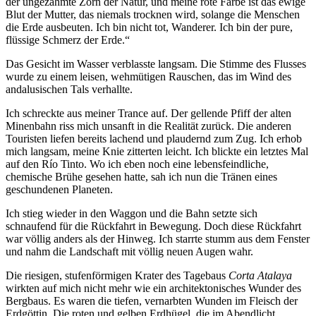
der ungezähmte Zorn der Natur, und meine rote Farbe ist das ewige
Blut der Mutter, das niemals trocknen wird, solange die Menschen
die Erde ausbeuten. Ich bin nicht tot, Wanderer. Ich bin der pure,
flüssige Schmerz der Erde.“
Das Gesicht im Wasser verblasste langsam. Die Stimme des Flusses
wurde zu einem leisen, wehmütigen Rauschen, das im Wind des
andalusischen Tals verhallte.
Ich schreckte aus meiner Trance auf. Der gellende Pfiff der alten
Minenbahn riss mich unsanft in die Realität zurück. Die anderen
Touristen liefen bereits lachend und plaudernd zum Zug. Ich erhob
mich langsam, meine Knie zitterten leicht. Ich blickte ein letztes Mal
auf den Río Tinto. Wo ich eben noch eine lebensfeindliche,
chemische Brühe gesehen hatte, sah ich nun die Tränen eines
geschundenen Planeten.
Ich stieg wieder in den Waggon und die Bahn setzte sich
schnaufend für die Rückfahrt in Bewegung. Doch diese Rückfahrt
war völlig anders als der Hinweg. Ich starrte stumm aus dem Fenster
und nahm die Landschaft mit völlig neuen Augen wahr.
Die riesigen, stufenförmigen Krater des Tagebaus
Corta Atalaya
wirkten auf mich nicht mehr wie ein architektonisches Wunder des
Bergbaus. Es waren die tiefen, vernarbten Wunden im Fleisch der
Erdgöttin. Die roten und gelben Erdhügel, die im Abendlicht