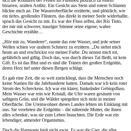
sich die Konturen der Felsen im Flussbett plötzlich zu einem
bizarren, uralten Antlitz. Ein Gesicht aus Stein und rotem Schlamm
blickte mich an. Die Wasseroberfläche erzitterte, und plötzlich, wie
ein tiefes, grollendes Flüstern, das direkt in meiner Seele widerhallte,
sprach das Gesicht zu mir. Es war der Fluss selbst, der Río Tinto,
der mir mit schwerer, trauriger Stimme seine eigene, wahre
Geschichte erzählte…
„Hör mir zu, Wanderer“, raunte das rote Wasser, und jede seiner
Wellen schien vor uraltem Schmerz zu erzittern. „Du siehst mich
heute an und erschrickst vor meiner Farbe. Du nennst mich tot,
gefährlich und giftig. Doch das, was durch dieses Tal fließt, ist kein
Gift. Es ist das Blut und es sind die Tränen der großen Erdgöttin,
deren Herz tief unter diesen Bergen schlägt.
Es gab eine Zeit, die so weit zurückliegt, dass die Menschen noch
keine Namen für die Jahrhunderte hatten. Damals war ich kein roter
Strom des Schreckens. Ich war ein klarer, funkelnder Gebirgsfluss.
Mein Wasser war rein wie Kristall, die Ufer waren gesäumt von
saftigem Grün, und die Wälder spiegelten sich stolz in meiner
Oberfläche. Die Ureinwohner dieses Landes lebten im Einklang mit
uns. Sie verehrten die Erdgöttin – die nährende Mutter, die ihnen
alles schenkte, was sie zum Leben brauchten. Die Erde war ein
lebendiger, atmender Organismus.
Doch die Harmonie hielt nicht ewig. Es war die Gier, die alles