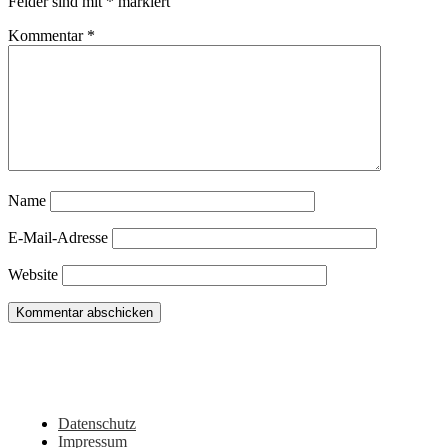
Felder sind mit
*
markiert
Kommentar
*
Name
E-Mail-Adresse
Website
Du hast noch Tipps für Wohnmobil, Camper, Vanlifer oder sehenswerte Orte
in dieser Region? Oder vielleicht eigene Erlebnisse dazu? Dann schreib sie
gerne hier in die Kommentare!
Datenschutz
Impressum