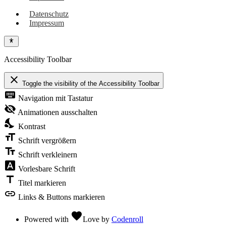
Datenschutz
Impressum
Accessibility Toolbar
close
Toggle the visibility of the Accessibility Toolbar
keyboard
Navigation mit Tastatur
visibility_off
Animationen ausschalten
nights_stay
Kontrast
format_size
Schrift vergrößern
text_fields
Schrift verkleinern
font_download
Vorlesbare Schrift
title
Titel markieren
link
Links & Buttons markieren
favorite
Powered with
Love
by
Codenroll