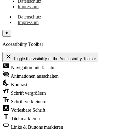
Datenschutz
Impressum
Datenschutz
Impressum
Accessibility Toolbar
close
Toggle the visibility of the Accessibility Toolbar
keyboard
Navigation mit Tastatur
visibility_off
Animationen ausschalten
nights_stay
Kontrast
format_size
Schrift vergrößern
text_fields
Schrift verkleinern
font_download
Vorlesbare Schrift
title
Titel markieren
link
Links & Buttons markieren