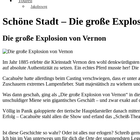
Touren
Jakobsweg
Schöne Stadt – Die große Explo
Die große Explosion von Vernon
Im Jahr 1885 erlebte die Kleinstadt Vernon den wohl denkwürdigsten 
auf absolute Authentizität zu setzen. Ein echtes Pferd musste her! D
Cacahuète hatte allerdings beim Casting verschwiegen, dass er unter a
Zuschauern extremes Lampenfieber. Statt majestätisch zu wiehern und
Was dann geschah, ging als „Die große Explosion von Vernon“ in die 
unschuldiger Miene sein gigantisches Geschäft – und zwar exakt auf 
Völlig in Panik galoppierte der tierische Hauptdarsteller danach mit
Erfolg – Cacahuète stahl allen die Show und erfand das „Scheiß-Thea
Ist diese Geschichte so wahr? Oder ist alles nur erlogen? Schreib g
Ich bin im Van unterwegs um für dich die Orte der spannendsten Le