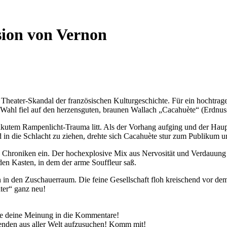
sion von Vernon
Theater-Skandal der französischen Kulturgeschichte. Für ein hochtrage
ie Wahl fiel auf den herzensguten, braunen Wallach „Cacahuète“ (Erdnus
kutem Rampenlicht-Trauma litt. Als der Vorhang aufging und der Hauptdar
 in die Schlacht zu ziehen, drehte sich Cacahuète stur zum Publikum u
Chroniken ein. Der hochexplosive Mix aus Nervosität und Verdauung for
den Kasten, in dem der arme Souffleur saß.
ten in den Zuschauerraum. Die feine Gesellschaft floh kreischend vor d
ter“ ganz neu!
erne deine Meinung in die Kommentare!
genden aus aller Welt aufzusuchen! Komm mit!