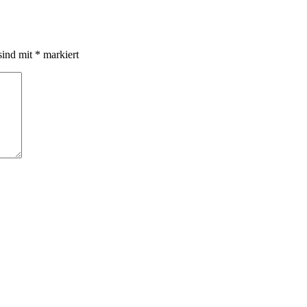
sind mit
*
markiert
r oder sehenswerte Orte in dieser Region? Oder vielleicht eigene Erlebnisse da