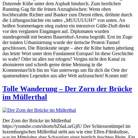
Dutzende Kühe unter dem Asphalt hindurch. Zum herrlichen
Running Gag für die feinen Anzughöschen: Wenn oben
hochbezahlte Richter und Banker zum Dienst eilten, dröhnte durch
die Lüftungsschächte ein sattes „MUUUUUH!“ von unten. An
heißen Sommertagen stieg zudem ein intensiver Gülle-Duft direkt
vor den verglasten Eingängen auf. Diplomaten wurden
standesgemäß mit bestem Bauernhof-Aroma begrüßt. Erst im Zuge
der totalen Urbanisierung wurde der tierische Protest-Tunnel
geschlossen. Die Bürokratie siegte – aber die Kühe hatten jahrelang
das letzte Wort unter dem Fundament Europas! Ist diese Geschichte
so wahr? Oder ist alles nur erlogen? Vergiss nicht den Kanal zu
abonnieren und schreib gerne deine Meinung in die
Kommentare!Ich bin im Van unterwegs um für dich die Orte der
spannendsten Legenden aus aller Welt aufzusuchen! Komm mit!
Tolle Wanderung – Der Zorn der Brücke
im Müllerthal
Der Zorn der Brücke im Müllerthal
https://youtube.com/shorts/bZ6aLurGjfU Der Schiessentümpel im
luxemburgischen Müllerthal sieht aus wie eine Elfen-Filmkulisse,
war im Mittelalter aber Schauplatz einer herrlich feuchten Pleite. Ein