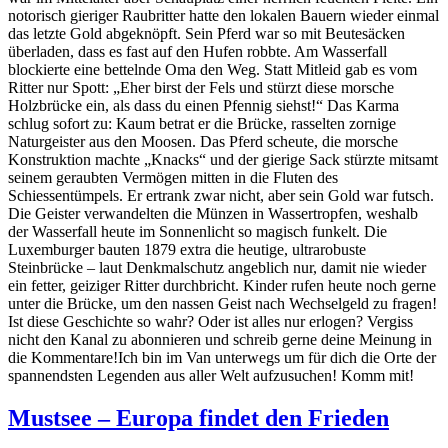
notorisch gieriger Raubritter hatte den lokalen Bauern wieder einmal
das letzte Gold abgeknöpft. Sein Pferd war so mit Beutesäcken
überladen, dass es fast auf den Hufen robbte. Am Wasserfall
blockierte eine bettelnde Oma den Weg. Statt Mitleid gab es vom
Ritter nur Spott: „Eher birst der Fels und stürzt diese morsche
Holzbrücke ein, als dass du einen Pfennig siehst!“ Das Karma
schlug sofort zu: Kaum betrat er die Brücke, rasselten zornige
Naturgeister aus den Moosen. Das Pferd scheute, die morsche
Konstruktion machte „Knacks“ und der gierige Sack stürzte mitsamt
seinem geraubten Vermögen mitten in die Fluten des
Schiessentümpels. Er ertrank zwar nicht, aber sein Gold war futsch.
Die Geister verwandelten die Münzen in Wassertropfen, weshalb
der Wasserfall heute im Sonnenlicht so magisch funkelt. Die
Luxemburger bauten 1879 extra die heutige, ultrarobuste
Steinbrücke – laut Denkmalschutz angeblich nur, damit nie wieder
ein fetter, geiziger Ritter durchbricht. Kinder rufen heute noch gerne
unter die Brücke, um den nassen Geist nach Wechselgeld zu fragen!
Ist diese Geschichte so wahr? Oder ist alles nur erlogen? Vergiss
nicht den Kanal zu abonnieren und schreib gerne deine Meinung in
die Kommentare!Ich bin im Van unterwegs um für dich die Orte der
spannendsten Legenden aus aller Welt aufzusuchen! Komm mit!
Mustsee – Europa findet den Frieden