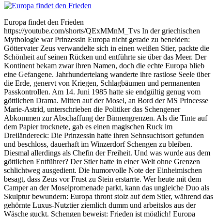
Europa findet den Frieden
https://youtube.com/shorts/QExMMnM_Tvs In der griechischen
Mythologie war Prinzessin Europa nicht gerade zu beneiden:
Göttervater Zeus verwandelte sich in einen weißen Stier, packte die
Schönheit auf seinen Rücken und entführte sie über das Meer. Der
Kontinent bekam zwar ihren Namen, doch die echte Europa blieb
eine Gefangene. Jahrhundertelang wanderte ihre rastlose Seele über
die Erde, genervt von Kriegen, Schlagbäumen und permanenten
Passkontrollen. Am 14. Juni 1985 hatte sie endgültig genug vom
göttlichen Drama. Mitten auf der Mosel, an Bord der MS Princesse
Marie-Astrid, unterschrieben die Politiker das Schengener
Abkommen zur Abschaffung der Binnengrenzen. Als die Tinte auf
dem Papier trocknete, gab es einen magischen Ruck im
Dreiländereck: Die Prinzessin hatte ihren Sehnsuchtsort gefunden
und beschloss, dauerhaft im Winzerdorf Schengen zu bleiben.
Diesmal allerdings als Chefin der Freiheit. Und was wurde aus dem
göttlichen Entführer? Der Stier hatte in einer Welt ohne Grenzen
schlichtweg ausgedient. Die humorvolle Note der Einheimischen
besagt, dass Zeus vor Frust zu Stein erstarrte. Wer heute mit dem
Camper an der Moselpromenade parkt, kann das ungleiche Duo als
Skulptur bewundern: Europa thront stolz auf dem Stier, während das
gehörnte Luxus-Nutztier ziemlich dumm und arbeitslos aus der
Wäsche guckt. Schengen beweist: Frieden ist möglich! Europa